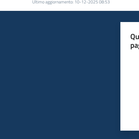
Ultimo aggiornamento
:
10-12-2025 08:53
Qu
pa
Valut