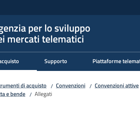
genzia per lo sviluppo
ei mercati telematici
acquisto
Supporto
Piattaforme telema
trumenti di acquisto
Convenzioni
Convenzioni attive
/
/
tta e bende
Allegati
/