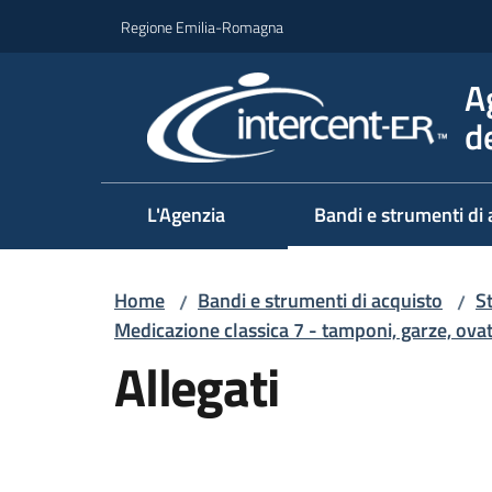
Vai al contenuto
Vai alla navigazione
Vai al footer
Regione Emilia-Romagna
A
d
L'Agenzia
Bandi e strumenti di 
Home
Bandi e strumenti di acquisto
S
/
/
Medicazione classica 7 - tamponi, garze, ova
Allegati