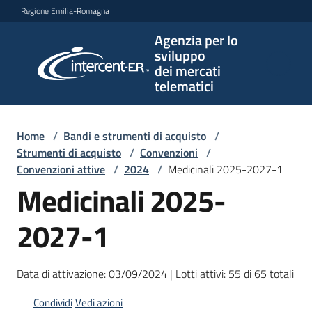
Vai al contenuto
Vai alla navigazione
Vai al footer
Regione Emilia-Romagna
Agenzia per lo
Agenzia
sviluppo
per lo
dei mercati
sviluppo
telematici
dei
mercati
telematici
Home
/
Bandi e strumenti di acquisto
/
Strumenti di acquisto
/
Convenzioni
/
Convenzioni attive
/
2024
/
Medicinali 2025-2027-1
Medicinali 2025-
L'Agenzia
2027-1
Bandi
e
Data di attivazione: 03/09/2024 | Lotti attivi: 55 di 65 totali
strumenti
Condividi
Vedi azioni
di