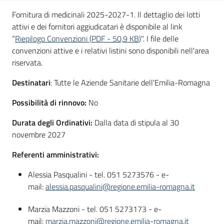
Seguici
Fornitura di medicinali 2025-2027-1. Il dettaglio dei lotti
su
attivi e dei fornitori aggiudicatari è disponibile al link
“
Riepilogo Convenzioni
(
PDF
-
50,9 KB
)
". I file delle
convenzioni attive e i relativi listini sono disponibili nell'area
riservata.
Destinatari
: Tutte le Aziende Sanitarie dell'Emilia-Romagna
Possibilità di rinnovo:
No
Durata degli Ordinativi:
Dalla data di stipula al 30
novembre 2027
Referenti amministrativi:
Alessia Pasqualini - tel. 051 5273576 - e-
mail:
alessia.pasqualini@regione.emilia-romagna.it
Marzia Mazzoni - tel. 051 5273173 - e-
mail:
marzia.mazzoni@regione.emilia-romagna.it