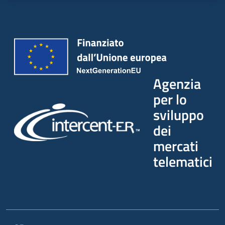
Agenzia
per lo
sviluppo
dei
mercati
telematici