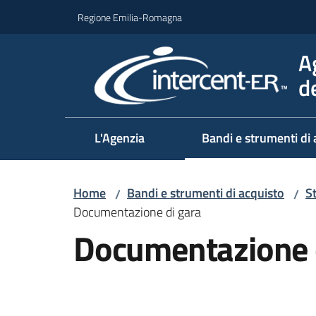
Vai al contenuto
Vai alla navigazione
Vai al footer
Regione Emilia-Romagna
A
d
L'Agenzia
Bandi e strumenti di 
Home
Bandi e strumenti di acquisto
S
/
/
Documentazione di gara
Documentazione 