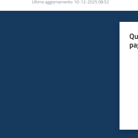
Ultimo aggiornamento
:
10-12-2025 08:52
Qu
pa
Valut