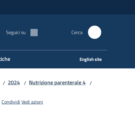
Seguici su
Cerca
tiche
English site
2024
Nutrizione parenterale 4
/
/
/
Condividi
Vedi azioni