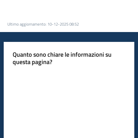
acquisto
Ultimo aggiornamento
:
10-12-2025 08:52
Supporto
Quanto sono chiare le informazioni su
Piattaforme
questa pagina?
telematiche
Valuta da 1 a 5 stelle
English
site