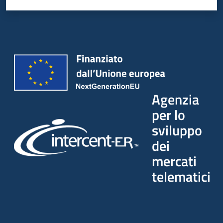
Seguici
su
Agenzia
per lo
sviluppo
dei
mercati
telematici