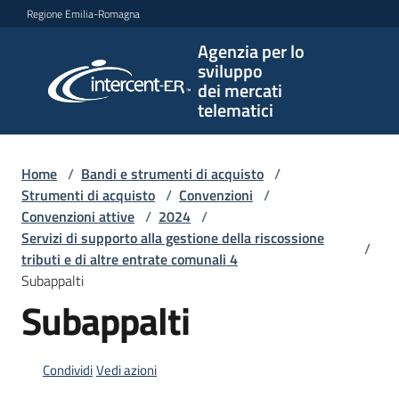
Vai al contenuto
Vai alla navigazione
Vai al footer
Regione Emilia-Romagna
Agenzia per lo
Agenzia
sviluppo
per lo
dei mercati
sviluppo
telematici
dei
mercati
telematici
Home
/
Bandi e strumenti di acquisto
/
Strumenti di acquisto
/
Convenzioni
/
Convenzioni attive
/
2024
/
Servizi di supporto alla gestione della riscossione
/
L'Agenzia
tributi e di altre entrate comunali 4
Subappalti
Subappalti
Bandi
e
strumenti
Condividi
Vedi azioni
di