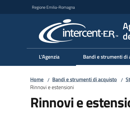
Vai al contenuto
Vai alla navigazione
Vai al footer
Regione Emilia-Romagna
A
d
L'Agenzia
Bandi e strumenti di 
Home
Bandi e strumenti di acquisto
S
/
/
Rinnovi e estensioni
Rinnovi e estensi