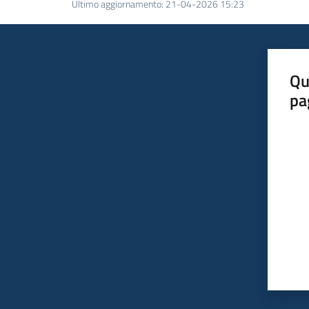
Ultimo aggiornamento
:
21-04-2026 15:23
Qu
pa
Valut