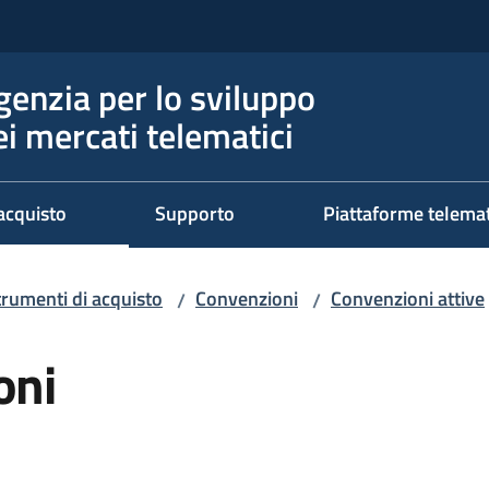
genzia per lo sviluppo
ei mercati telematici
acquisto
Supporto
Piattaforme telema
trumenti di acquisto
Convenzioni
Convenzioni attive
/
/
oni