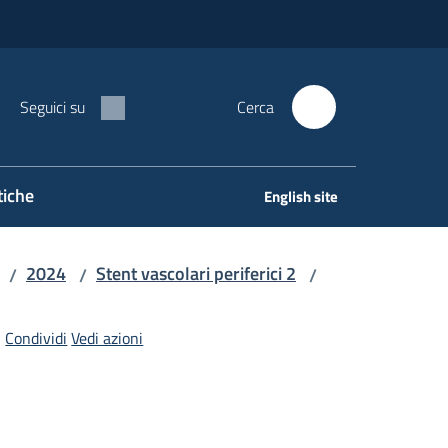
Seguici su
Cerca
tiche
English site
2024
Stent vascolari periferici 2
/
/
/
Condividi
Vedi azioni