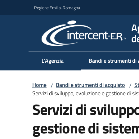
Vai al contenuto
Vai alla navigazione
Vai al footer
Regione Emilia-Romagna
A
d
L'Agenzia
Bandi e strumenti di 
Home
Bandi e strumenti di acquisto
S
/
/
Servizi di sviluppo, evoluzione e gestione di s
Servizi di svilupp
gestione di sistem