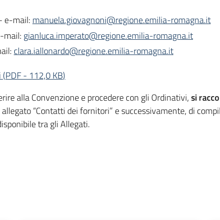
- e-mail:
manuela.giovagnoni@regione.emilia-romagna.it
e-mail:
gianluca.imperato@regione.emilia-romagna.it
ail:
clara.iallonardo@regione.emilia-romagna.it
i
(
PDF
-
112,0 KB
)
erire alla Convenzione e procedere con gli Ordinativi,
si rac
ra allegato “Contatti dei fornitori” e successivamente, di comp
ponibile tra gli Allegati.