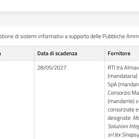
gestione di sistemi informativi a supporto delle Pubbliche Ammi
a
Data di scadenza
Fornitore
28/05/2027
RTI tra Alma
(mandataria)
SpA (mandant
Consorzio Ma
(mandante) c
consorziate e
designate:
Ma
Soluzioni Inte
srl (ex Sinapsy