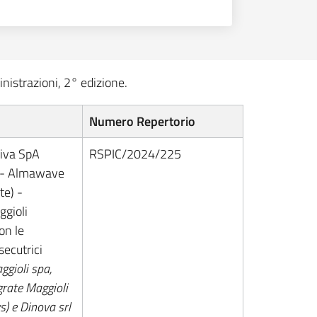
nistrazioni, 2° edizione.
Numero Repertorio
viva SpA
RSPIC/2024/225
 - Almawave
e) -
ggioli
on le
secutrici
ggioli spa,
grate Maggioli
s) e Dinova srl