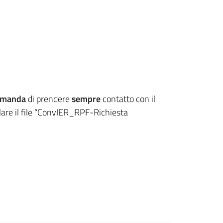
comanda
di prendere
sempre
contatto con il
ilare il file “ConvIER_RPF-Richiesta