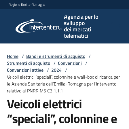
Vai al contenuto
Vai alla navigazione
Vai al footer
Regione Emilia-Romagna
Agenzia per lo
Agenzia
sviluppo
per lo
dei mercati
sviluppo
telematici
dei
mercati
telematici
Home
/
Bandi e strumenti di acquisto
/
Strumenti di acquisto
/
Convenzioni
/
Convenzioni attive
/
2024
/
Veicoli elettrici “speciali”, colonnine e wall-box di ricarica per
L'Agenzia
le Aziende Sanitarie dell’Emilia-Romagna per l’intervento
relativo al PNRR M5 C3 1.1.1
Veicoli elettrici
Bandi
e
“speciali”, colonnine e
strumenti
di