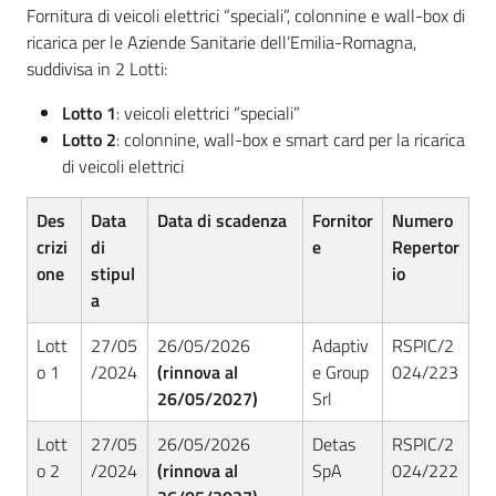
Seguici
Fornitura di veicoli elettrici “speciali”, colonnine e wall-box di
su
ricarica per le Aziende Sanitarie dell’Emilia-Romagna,
suddivisa in 2 Lotti:
Lotto 1
: veicoli elettrici “speciali”
Lotto 2
: colonnine, wall-box e smart card per la ricarica
di veicoli elettrici
Des
Data
Data di scadenza
Fornitor
Numero
crizi
di
e
Repertor
one
stipul
io
a
Lott
27/05
26/05/2026
Adaptiv
RSPIC/2
o 1
/2024
(rinnova al
e Group
024/223
26/05/2027)
Srl
Lott
27/05
26/05/2026
Detas
RSPIC/2
o 2
/2024
(rinnova al
SpA
024/222