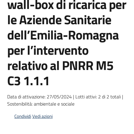
wall-box di ricarica per
acquisto
le Aziende Sanitarie
Supporto
dell’Emilia-Romagna
per l’intervento
Piattaforme
telematiche
relativo al PNRR M5
C3 1.1.1
Data di attivazione: 27/05/2024 | Lotti attivi: 2 di 2 totali |
Sostenibilità: ambientale e sociale
English
site
Condividi
Vedi azioni