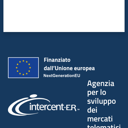
Agenzia
per lo
sviluppo
dei
mercati
telematici