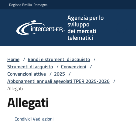
Vai al contenuto
Vai alla navigazione
Vai al footer
Regione Emilia-Romagna
Agenzia per lo
Agenzia
sviluppo
per lo
dei mercati
sviluppo
telematici
dei
mercati
telematici
Home
/
Bandi e strumenti di acquisto
/
Strumenti di acquisto
/
Convenzioni
/
Convenzioni attive
/
2025
/
Abbonamenti annuali agevolati TPER 2025-2026
/
L'Agenzia
Allegati
Allegati
Bandi
e
Condividi
Vedi azioni
strumenti
di