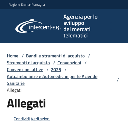
Vai al contenuto
Vai alla navigazione
Vai al footer
Regione Emilia-Romagna
Agenzia per lo
Agenzia
sviluppo
per lo
dei mercati
sviluppo
telematici
dei
mercati
telematici
Home
/
Bandi e strumenti di acquisto
/
Strumenti di acquisto
/
Convenzioni
/
Convenzioni attive
/
2025
/
Autoambulanze e Automediche per le Aziende
/
L'Agenzia
Sanitarie
Allegati
Allegati
Bandi
e
strumenti
Condividi
Vedi azioni
di