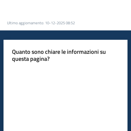
acquisto
Ultimo aggiornamento
:
10-12-2025 08:52
Supporto
Quanto sono chiare le informazioni su
Piattaforme
questa pagina?
telematiche
Valuta da 1 a 5 stelle
English
site