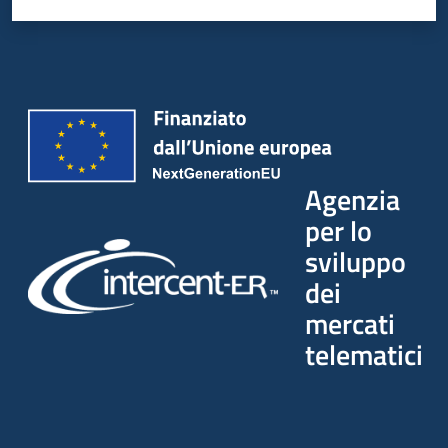
Seguici
su
Agenzia
per lo
sviluppo
dei
mercati
telematici