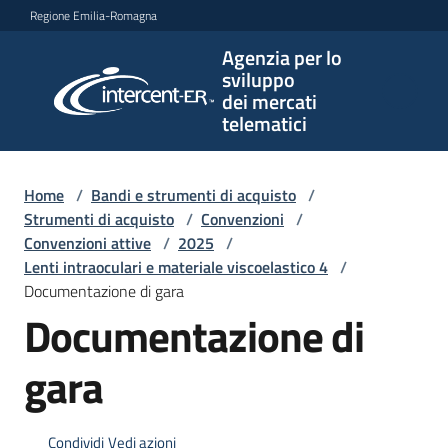
Vai al contenuto
Vai alla navigazione
Vai al footer
Regione Emilia-Romagna
Agenzia per lo
Agenzia
sviluppo
per lo
dei mercati
sviluppo
telematici
dei
mercati
telematici
Home
/
Bandi e strumenti di acquisto
/
Strumenti di acquisto
/
Convenzioni
/
Convenzioni attive
/
2025
/
Lenti intraoculari e materiale viscoelastico 4
/
L'Agenzia
Documentazione di gara
Documentazione di
Bandi
gara
e
strumenti
di
Condividi
Vedi azioni