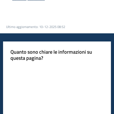
acquisto
Supporto
Ultimo aggiornamento
:
10-12-2025 08:52
Piattaforme
telematiche
Quanto sono chiare le informazioni su
questa pagina?
Valuta da 1 a 5 stelle
English
site