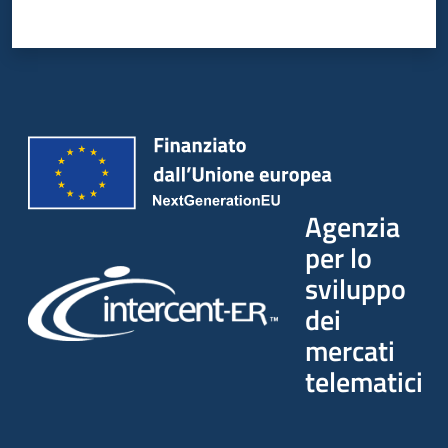
Seguici
su
Agenzia
per lo
sviluppo
dei
mercati
telematici