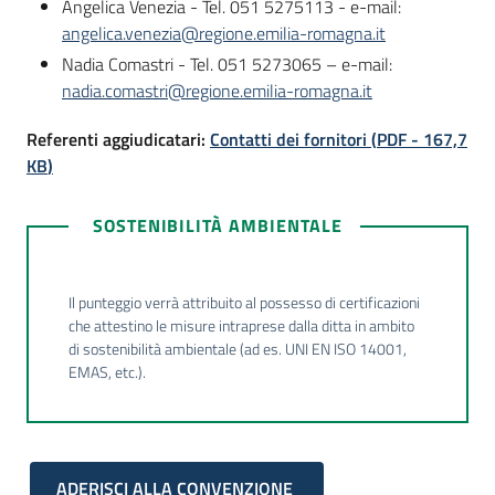
Angelica Venezia - Tel. 051 5275113 - e-mail:
angelica.venezia@regione.emilia-romagna.it
Nadia Comastri - Tel. 051 5273065 – e-mail:
nadia.comastri@regione.emilia-romagna.it
Referenti aggiudicatari:
Contatti dei fornitori
(
PDF
-
167,7
KB
)
SOSTENIBILITÀ AMBIENTALE
Il punteggio verrà attribuito al possesso di certificazioni
che attestino le misure intraprese dalla ditta in ambito
di sostenibilità ambientale (ad es. UNI EN ISO 14001,
EMAS, etc.).
ADERISCI ALLA CONVENZIONE