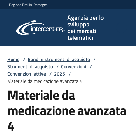
Vai al contenuto
Vai alla navigazione
Vai al footer
Regione Emilia-Romagna
Agenzia per lo
Agenzia
sviluppo
per lo
dei mercati
sviluppo
telematici
dei
mercati
telematici
Home
/
Bandi e strumenti di acquisto
/
Strumenti di acquisto
/
Convenzioni
/
Convenzioni attive
/
2025
/
Materiale da medicazione avanzata 4
L'Agenzia
Materiale da
medicazione avanzata
Bandi
e
4
strumenti
di