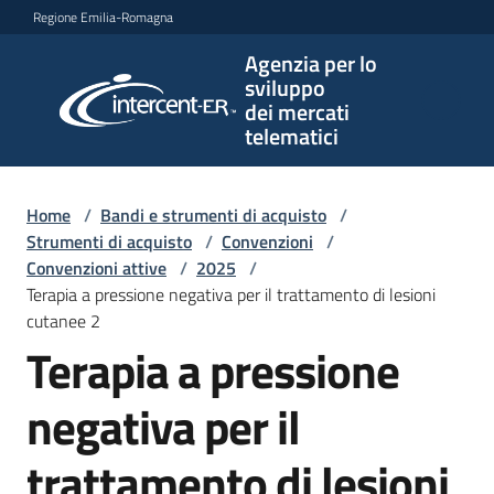
Vai al contenuto
Vai alla navigazione
Vai al footer
Regione Emilia-Romagna
Agenzia per lo
Agenzia
sviluppo
per lo
dei mercati
sviluppo
telematici
dei
mercati
telematici
Home
/
Bandi e strumenti di acquisto
/
Strumenti di acquisto
/
Convenzioni
/
Convenzioni attive
/
2025
/
Terapia a pressione negativa per il trattamento di lesioni
L'Agenzia
cutanee 2
Terapia a pressione
Bandi
negativa per il
e
strumenti
trattamento di lesioni
di