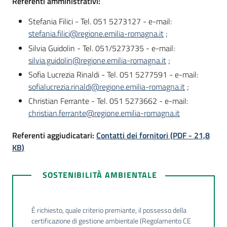
Referenti amministrativi:
Stefania Filici - Tel. 051 5273127 - e-mail:
stefania.filici@regione.emilia-romagna.it
;
Silvia Guidolin - Tel. 051/5273735 - e-mail:
silvia.guidolin@regione.emilia-romagna.it
;
Sofia Lucrezia Rinaldi - Tel. 051 5277591 - e-mail:
sofialucrezia.rinaldi@regione.emilia-romagna.it
;
Christian Ferrante - Tel. 051 5273662 - e-mail:
christian.ferrante@regione.emilia-romagna.it
Referenti aggiudicatari:
Contatti dei fornitori
(
PDF
-
21,8
KB
)
SOSTENIBILITÀ AMBIENTALE
È richiesto, quale criterio premiante, il possesso della
certificazione di gestione ambientale (Regolamento CE