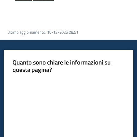
acquisto
Supporto
Ultimo aggiornamento
:
10-12-2025 08:51
Piattaforme
telematiche
Quanto sono chiare le informazioni su
questa pagina?
Valuta da 1 a 5 stelle
English
site