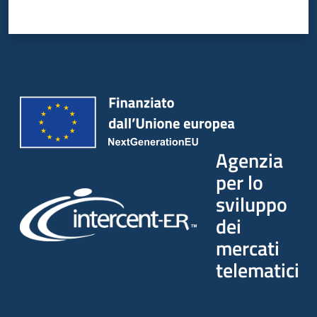
Seguici
su
Agenzia
per lo
sviluppo
dei
mercati
telematici