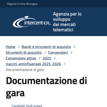
Vai al contenuto
Vai alla navigazione
Vai al footer
Regione Emilia-Romagna
Agenzia per lo
Agenzia
sviluppo
per lo
dei mercati
sviluppo
telematici
dei
mercati
telematici
Home
/
Bandi e strumenti di acquisto
/
Strumenti di acquisto
/
Convenzioni
/
Convenzioni attive
/
2025
/
Vaccini antinfluenzali 2025-2026
/
L'Agenzia
Documentazione di gara
Documentazione di
Bandi
gara
e
strumenti
di
Condividi
Vedi azioni