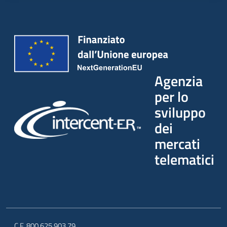
Seguici
su
Agenzia
per lo
sviluppo
dei
mercati
telematici
C.F. 800.625.903.79