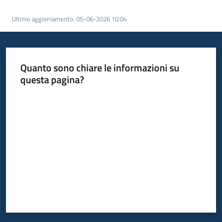
acquisto
Ultimo aggiornamento
:
05-06-2026 10:04
Supporto
Quanto sono chiare le informazioni su
questa pagina?
Piattaforme
telematiche
Valuta da 1 a 5 stelle
English
site