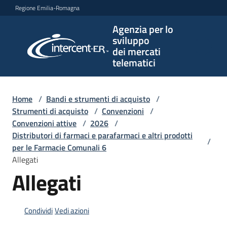
Vai al contenuto
Vai alla navigazione
Vai al footer
Regione Emilia-Romagna
Agenzia per lo
Agenzia
sviluppo
per lo
dei mercati
sviluppo
telematici
dei
mercati
telematici
Home
/
Bandi e strumenti di acquisto
/
Strumenti di acquisto
/
Convenzioni
/
Convenzioni attive
/
2026
/
Distributori di farmaci e parafarmaci e altri prodotti
/
L'Agenzia
per le Farmacie Comunali 6
Allegati
Allegati
Bandi
e
strumenti
Condividi
Vedi azioni
di