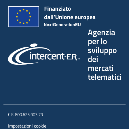
Seguici
su
Agenzia
per lo
sviluppo
dei
mercati
telematici
C.F. 800.625.903.79
Impostazioni cookie