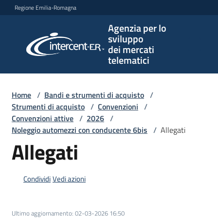
Vai al contenuto
Vai alla navigazione
Vai al footer
Regione Emilia-Romagna
Agenzia per lo
Agenzia
sviluppo
per lo
dei mercati
sviluppo
telematici
dei
mercati
telematici
Home
/
Bandi e strumenti di acquisto
/
Strumenti di acquisto
/
Convenzioni
/
Convenzioni attive
/
2026
/
Noleggio automezzi con conducente 6bis
/
Allegati
L'Agenzia
Allegati
Bandi
Condividi
Vedi azioni
e
strumenti
di
Ultimo aggiornamento
:
02-03-2026 16:50