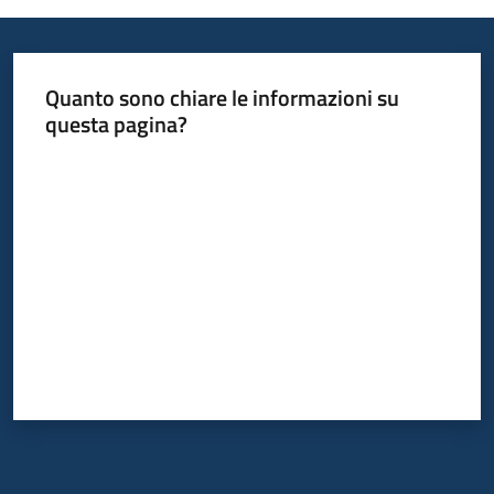
acquisto
Quanto sono chiare le informazioni su
Supporto
questa pagina?
Valuta da 1 a 5 stelle
Piattaforme
telematiche
English
site