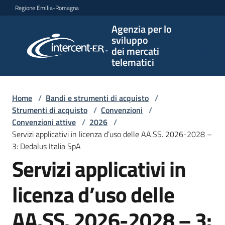
Vai al contenuto
Vai alla navigazione
Vai al footer
Regione Emilia-Romagna
Agenzia per lo
Agenzia
sviluppo
per lo
dei mercati
sviluppo
telematici
dei
mercati
telematici
Home
/
Bandi e strumenti di acquisto
/
Strumenti di acquisto
/
Convenzioni
/
Convenzioni attive
/
2026
/
Servizi applicativi in licenza d’uso delle AA.SS. 2026-2028 –
L'Agenzia
3: Dedalus Italia SpA
Servizi applicativi in
Bandi
licenza d’uso delle
e
strumenti
AA.SS. 2026-2028 – 3:
di