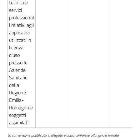
tecnica e
Seguici
servizi
su
professional
i relativi agli
applicativi
utilizzati in
licenza
d’uso
presso le
Aziende
Sanitarie
della
Regione
Emilia-
Romagna e
soggetti
assimilati
La convenzione pubblicata in allegato è copia conforme all'originale firmato