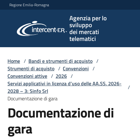
Vai al contenuto
Vai alla navigazione
Vai al footer
Regione Emilia-Romagna
Agenzia per lo
Agenzia
sviluppo
per lo
dei mercati
sviluppo
telematici
dei
mercati
telematici
Home
/
Bandi e strumenti di acquisto
/
Strumenti di acquisto
/
Convenzioni
/
Convenzioni attive
/
2026
/
Servizi applicativi in licenza d’uso delle AA.SS. 2026-
/
L'Agenzia
2028 – 3: Sinfo Srl
Documentazione di gara
Documentazione di
Bandi
e
gara
strumenti
di