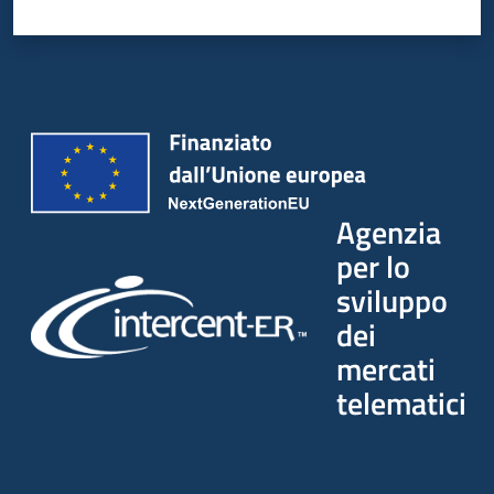
Seguici
su
Agenzia
per lo
sviluppo
dei
mercati
telematici