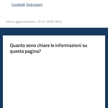
acquisto
Condividi
Vedi azioni
Ultimo aggiornamento
:
22-01-2026 18:43
Supporto
Piattaforme
Quanto sono chiare le informazioni su
telematiche
questa pagina?
Valuta da 1 a 5 stelle
English
site