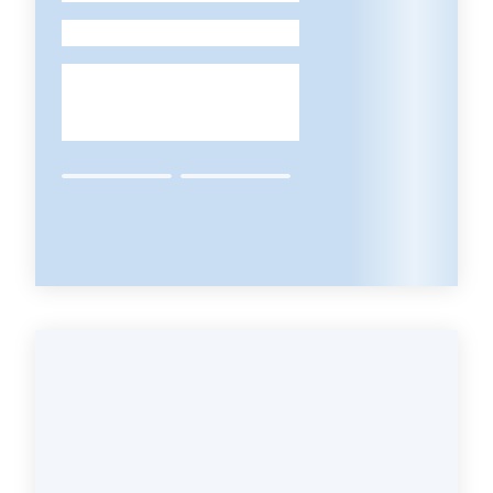
Seguici
-
su