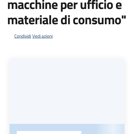
macchine per ufficio e
acquisto
materiale di consumo"
Supporto
Condividi
Vedi azioni
Piattaforme
telematiche
English
site