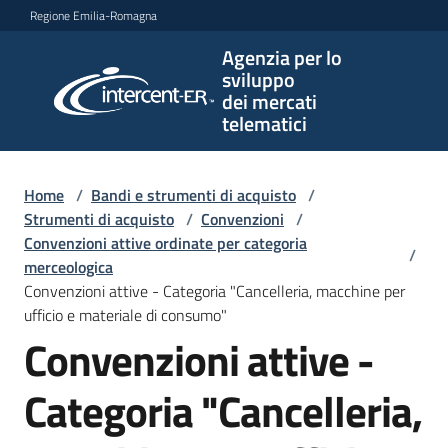
Vai al contenuto
Vai alla navigazione
Vai al footer
Regione Emilia-Romagna
Agenzia per lo
Agenzia
sviluppo
per lo
dei mercati
sviluppo
telematici
dei
mercati
telematici
Home
/
Bandi e strumenti di acquisto
/
Strumenti di acquisto
/
Convenzioni
/
Convenzioni attive ordinate per categoria
/
merceologica
L'Agenzia
Convenzioni attive - Categoria "Cancelleria, macchine per
ufficio e materiale di consumo"
Convenzioni attive -
Bandi
e
Categoria "Cancelleria,
strumenti
di