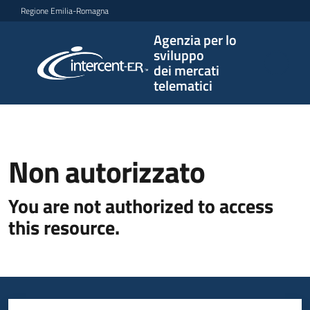
Vai al contenuto
Vai alla navigazione
Vai al footer
Regione Emilia-Romagna
Agenzia per lo
Agenzia
sviluppo
per lo
dei mercati
sviluppo
telematici
dei
mercati
telematici
Non autorizzato
L'Agenzia
You are not authorized to access
this resource.
Bandi
e
strumenti
di