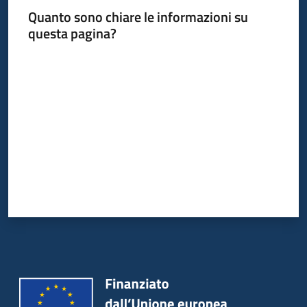
acquisto
Quanto sono chiare le informazioni su
questa pagina?
Valuta da 1 a 5 stelle
Supporto
Piattaforme
telematiche
English
site