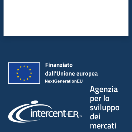
Seguici
su
Agenzia
per lo
sviluppo
dei
mercati