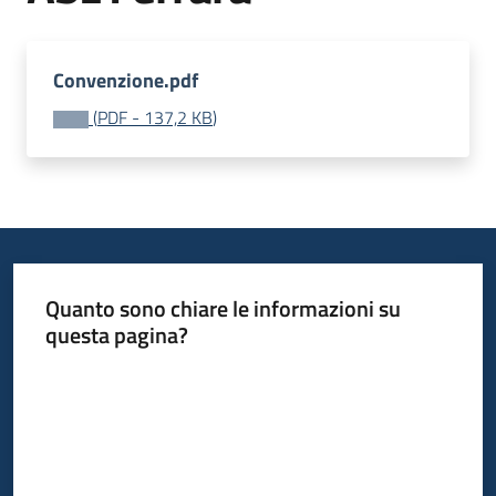
acquisto
Convenzione.pdf
Supporto
(
PDF
-
137,2 KB
)
Piattaforme
telematiche
Quanto sono chiare le informazioni su
questa pagina?
Valuta da 1 a 5 stelle
English
site