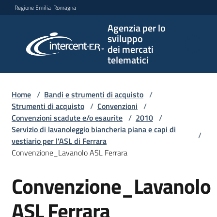
Vai al contenuto
Vai alla navigazione
Vai al footer
Regione Emilia-Romagna
Agenzia per lo
Agenzia
sviluppo
per lo
dei mercati
sviluppo
telematici
dei
mercati
telematici
Home
/
Bandi e strumenti di acquisto
/
Strumenti di acquisto
/
Convenzioni
/
Convenzioni scadute e/o esaurite
/
2010
/
Servizio di lavanoleggio biancheria piana e capi di
/
L'Agenzia
vestiario per l'ASL di Ferrara
Convenzione_Lavanolo ASL Ferrara
Convenzione_Lavanolo
Bandi
e
strumenti
ASL Ferrara
di