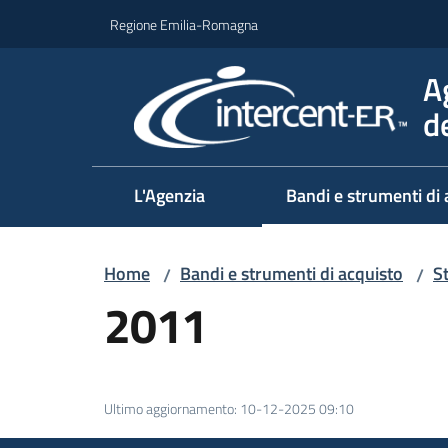
Vai al contenuto
Vai alla navigazione
Vai al footer
Regione Emilia-Romagna
A
d
L'Agenzia
Bandi e strumenti di 
Home
Bandi e strumenti di acquisto
S
/
/
2011
Ultimo aggiornamento
:
10-12-2025 09:10