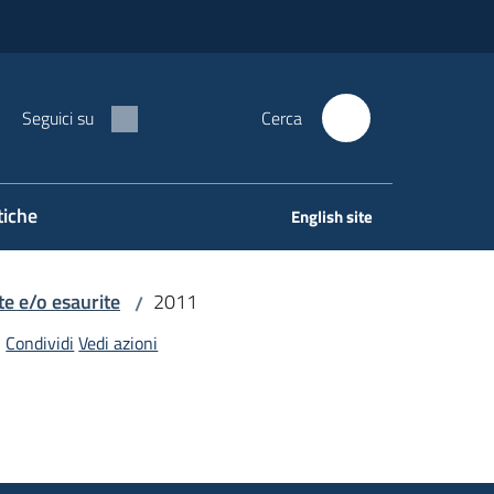
Seguici su
Cerca
tiche
English site
e e/o esaurite
2011
/
Condividi
Vedi azioni