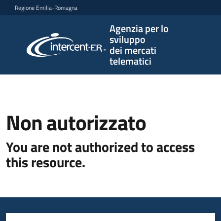
Vai al contenuto
Vai alla navigazione
Vai al footer
Regione Emilia-Romagna
Agenzia per lo
Agenzia
sviluppo
per lo
dei mercati
sviluppo
telematici
dei
mercati
telematici
Non autorizzato
L'Agenzia
You are not authorized to access
this resource.
Bandi
e
strumenti
di