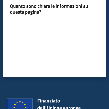
acquisto
Quanto sono chiare le informazioni su
questa pagina?
Valuta da 1 a 5 stelle
Supporto
Piattaforme
telematiche
English
site