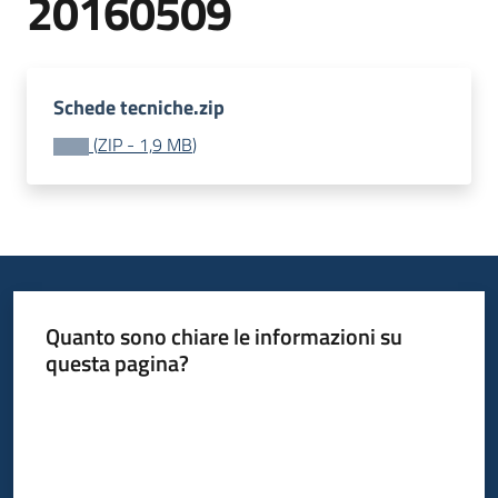
20160509
acquisto
Supporto
Schede tecniche.zip
(
ZIP
-
1,9 MB
)
Piattaforme
telematiche
Quanto sono chiare le informazioni su
questa pagina?
English
Valuta da 1 a 5 stelle
site