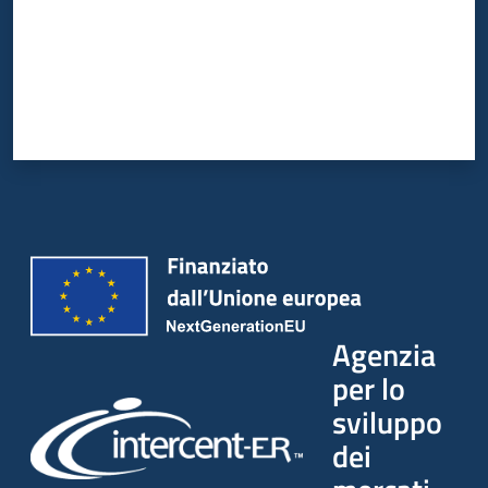
Seguici
su
Agenzia
per lo
sviluppo
dei