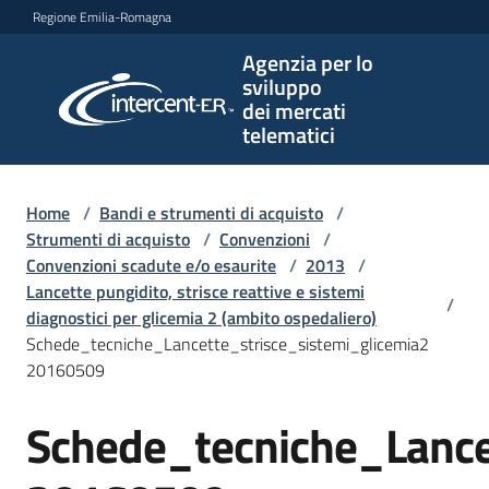
Vai al contenuto
Vai alla navigazione
Vai al footer
Regione Emilia-Romagna
Agenzia per lo
Agenzia
sviluppo
per lo
dei mercati
sviluppo
telematici
dei
mercati
telematici
Home
/
Bandi e strumenti di acquisto
/
Strumenti di acquisto
/
Convenzioni
/
Convenzioni scadute e/o esaurite
/
2013
/
Lancette pungidito, strisce reattive e sistemi
/
L'Agenzia
diagnostici per glicemia 2 (ambito ospedaliero)
Schede_tecniche_Lancette_strisce_sistemi_glicemia2
20160509
Bandi
Schede_tecniche_Lance
e
strumenti
di