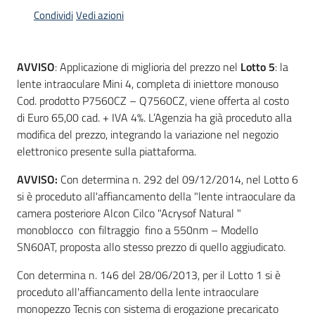
acquisto
Condividi
Vedi azioni
Supporto
AVVISO
: Applicazione di miglioria del prezzo nel
Lotto 5
: la
lente intraoculare Mini 4, completa di iniettore monouso
Cod. prodotto P7560CZ – Q7560CZ, viene offerta al costo
di Euro 65,00 cad. + IVA 4%. L’Agenzia ha già proceduto alla
Piattaforme
modifica del prezzo, integrando la variazione nel negozio
telematiche
elettronico presente sulla piattaforma.
AVVISO:
Con determina n. 292 del 09/12/2014, nel Lotto 6
si è proceduto all'affiancamento della "lente intraoculare da
camera posteriore Alcon Cilco "Acrysof Natural "
monoblocco con filtraggio fino a 550nm – Modello
English
SN60AT, proposta allo stesso prezzo di quello aggiudicato.
site
Con determina n. 146 del 28/06/2013, per il Lotto 1 si è
proceduto all'affiancamento della lente intraoculare
monopezzo Tecnis con sistema di erogazione precaricato