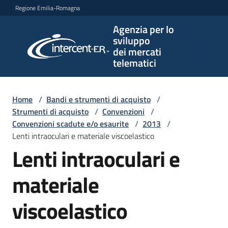
Vai al contenuto
Vai alla navigazione
Vai al footer
Regione Emilia-Romagna
Agenzia per lo
Agenzia
sviluppo
per lo
dei mercati
sviluppo
telematici
dei
mercati
telematici
Home
/
Bandi e strumenti di acquisto
/
Strumenti di acquisto
/
Convenzioni
/
Convenzioni scadute e/o esaurite
/
2013
/
Lenti intraoculari e materiale viscoelastico
L'Agenzia
Lenti intraoculari e
materiale
Bandi
e
viscoelastico
strumenti
di