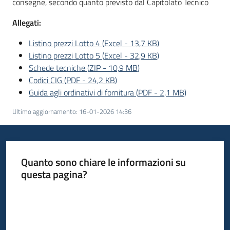
consegne, secondo quanto previsto dal Capitolato Tecnico
Allegati:
Listino prezzi Lotto 4
(
Excel
-
13,7 KB
)
Listino prezzi Lotto 5
(
Excel
-
32,9 KB
)
Schede tecniche
(
ZIP
-
10,9 MB
)
Codici CIG
(
PDF
-
24,2 KB
)
Guida agli ordinativi di fornitura
(
PDF
-
2,1 MB
)
Ultimo aggiornamento
:
16-01-2026 14:36
Quanto sono chiare le informazioni su
questa pagina?
Valuta da 1 a 5 stelle