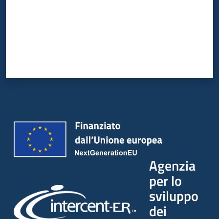
Agenzia
per lo
sviluppo
dei