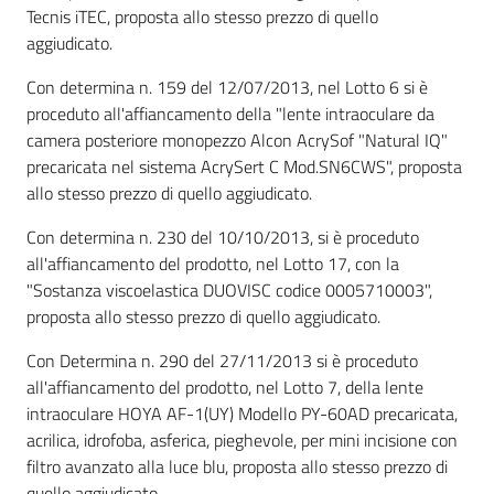
Seguici
Tecnis iTEC, proposta allo stesso prezzo di quello
su
aggiudicato.
Con determina n. 159 del 12/07/2013, nel Lotto 6 si è
proceduto all'affiancamento della "lente intraoculare da
camera posteriore monopezzo Alcon AcrySof "Natural IQ"
precaricata nel sistema AcrySert C Mod.SN6CWS", proposta
allo stesso prezzo di quello aggiudicato.
Con determina n. 230 del 10/10/2013, si è proceduto
all'affiancamento del prodotto, nel Lotto 17, con la
"Sostanza viscoelastica DUOVISC codice 0005710003",
proposta allo stesso prezzo di quello aggiudicato.
Con Determina n. 290 del 27/11/2013 si è proceduto
all'affiancamento del prodotto, nel Lotto 7, della lente
intraoculare HOYA AF-1(UY) Modello PY-60AD precaricata,
acrilica, idrofoba, asferica, pieghevole, per mini incisione con
filtro avanzato alla luce blu, proposta allo stesso prezzo di
quello aggiudicato.