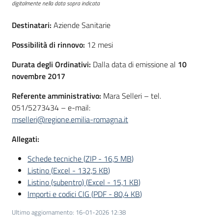
digitalmente nella data sopra indicata
Destinatari:
Aziende Sanitarie
Possibilità di rinnovo:
12 mesi
Durata degli Ordinativi:
Dalla data di emissione al
10
novembre 2017
Referente amministrativo:
Mara Selleri – tel.
051/5273434 – e-mail:
mselleri@regione.emilia-romagna.it
Allegati:
Schede tecniche
(
ZIP
-
16,5 MB
)
Listino
(
Excel
-
132,5 KB
)
Listino (subentro)
(
Excel
-
15,1 KB
)
Importi e codici CIG
(
PDF
-
80,4 KB
)
Ultimo aggiornamento
:
16-01-2026 12:38