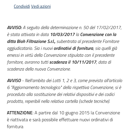
acquisto
Condividi
Vedi azioni
Supporto
AVVISO:
A seguito della determinazione n. 50 del 17/02/2017,
è stata attivata in data
10/03/2017
la
Convenzione con la
ditta Bioh Filtrazione S.r.l.,
subentrata al precedente Fornitore
aggiudicatario. Sia i nuovi
ordinativi di fornitura
, sia quelli già
Piattaforme
emessi in virtù della Convenzione stipulata con il precedente
telematiche
fornitore, avranno tutti
scadenza il 10/11/2017
, data di
scadenza della nuova Convenzione.
AVVISO
- Nell'ambito dei Lotti 1, 2 e 3, come previsto all'articolo
6 "Aggiornamento tecnologico" della rispettiva Convenzione, si è
proceduto alla sostituzione dei relativi dispositivi e dei codici
English
prodotto, reperibili nella relativa cartella (schede tecniche).
site
ATTENZIONE
: A partire dal 10 giugno 2015 la Convenzione
è riattivata e sarà possibile effettuare nuovi ordinativi di
fornitura