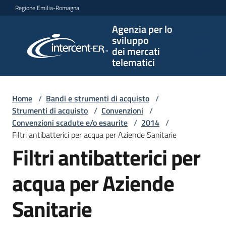
Vai al contenuto
Vai alla navigazione
Vai al footer
Regione Emilia-Romagna
Agenzia per lo
Agenzia
sviluppo
per lo
dei mercati
sviluppo
telematici
dei
mercati
telematici
Home
/
Bandi e strumenti di acquisto
/
Strumenti di acquisto
/
Convenzioni
/
Convenzioni scadute e/o esaurite
/
2014
/
Filtri antibatterici per acqua per Aziende Sanitarie
L'Agenzia
Filtri antibatterici per
acqua per Aziende
Bandi
e
Sanitarie
strumenti
di