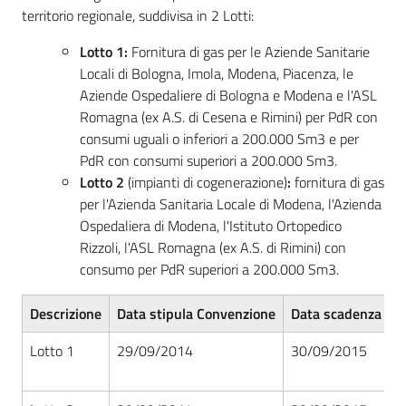
acquisto
territorio regionale, suddivisa in 2 Lotti:
Lotto 1:
Fornitura di gas per le Aziende Sanitarie
Locali di Bologna, Imola, Modena, Piacenza, le
Supporto
Aziende Ospedaliere di Bologna e Modena e l'ASL
Romagna (ex A.S. di Cesena e Rimini) per PdR con
consumi uguali o inferiori a 200.000 Sm3 e per
Piattaforme
PdR con consumi superiori a 200.000 Sm3.
telematiche
Lotto 2
(impianti di cogenerazione)
:
fornitura di gas
per l'Azienda Sanitaria Locale di Modena, l'Azienda
Ospedaliera di Modena, l'Istituto Ortopedico
Rizzoli, l'ASL Romagna (ex A.S. di Rimini) con
consumo per PdR superiori a 200.000 Sm3.
Descrizione
Data stipula Convenzione
Data scadenza Co
English
site
Lotto 1
29/09/2014
30/09/2015