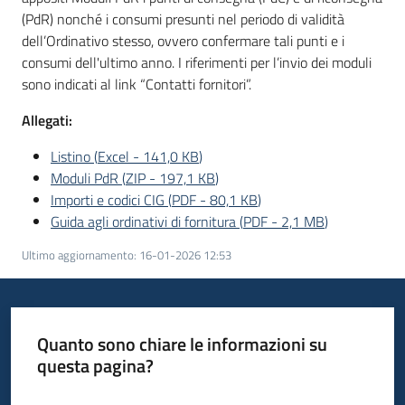
(PdR) nonché i consumi presunti nel periodo di validità
dell’Ordinativo stesso, ovvero confermare tali punti e i
consumi dell'ultimo anno. I riferimenti per l’invio dei moduli
sono indicati al link “Contatti fornitori”.
Allegati:
Listino
(
Excel
-
141,0 KB
)
Moduli PdR
(
ZIP
-
197,1 KB
)
Importi e codici CIG
(
PDF
-
80,1 KB
)
Guida agli ordinativi di fornitura
(
PDF
-
2,1 MB
)
Ultimo aggiornamento
:
16-01-2026 12:53
Quanto sono chiare le informazioni su
questa pagina?
Valuta da 1 a 5 stelle