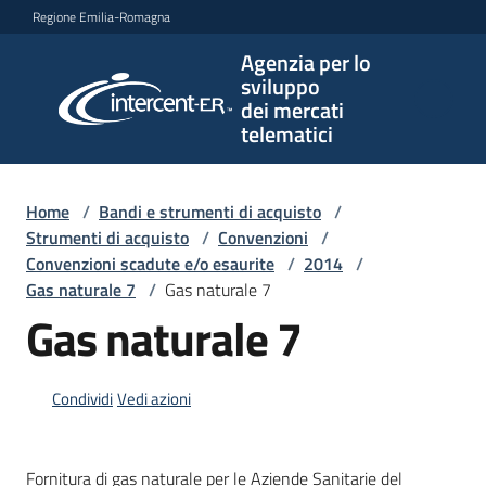
Vai al contenuto
Vai alla navigazione
Vai al footer
Regione Emilia-Romagna
Agenzia per lo
Agenzia
sviluppo
per lo
dei mercati
sviluppo
telematici
dei
mercati
telematici
Home
/
Bandi e strumenti di acquisto
/
Strumenti di acquisto
/
Convenzioni
/
Convenzioni scadute e/o esaurite
/
2014
/
Gas naturale 7
/
Gas naturale 7
L'Agenzia
Gas naturale 7
Bandi
Condividi
Vedi azioni
e
strumenti
di
Fornitura di gas naturale per le Aziende Sanitarie del