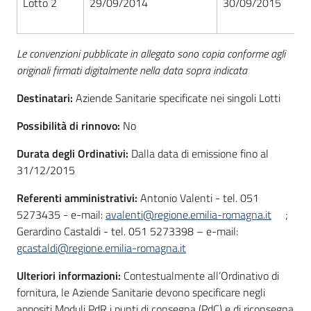
Lotto 2
29/09/2014
30/09/2015
Seguici
su
Le convenzioni pubblicate in allegato sono copia conforme agli
originali firmati digitalmente nella data sopra indicata
Destinatari:
Aziende Sanitarie specificate nei singoli Lotti
Possibilità di rinnovo:
No
Durata degli Ordinativi:
Dalla data di emissione fino al
31/12/2015
Referenti amministrativi:
Antonio Valenti - tel. 051
5273435 - e-mail:
avalenti@regione.emilia-romagna.it
;
Gerardino Castaldi - tel. 051 5273398 – e-mail:
gcastaldi@regione.emilia-romagna.it
Ulteriori informazioni:
Contestualmente all’Ordinativo di
fornitura, le Aziende Sanitarie devono specificare negli
appositi Moduli PdR i punti di consegna (PdC) e di riconsegna