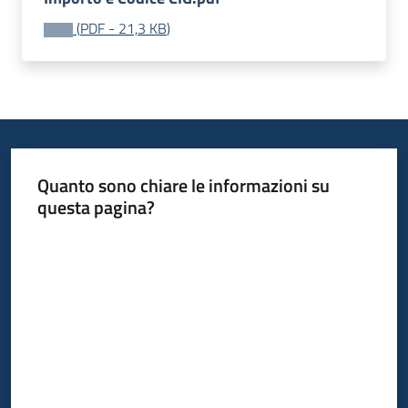
acquisto
(
PDF
-
21,3 KB
)
Supporto
Piattaforme
telematiche
Quanto sono chiare le informazioni su
questa pagina?
Valuta da 1 a 5 stelle
English
site