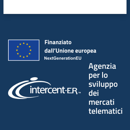
Seguici
su
Agenzia
per lo
sviluppo
dei
mercati
telematici