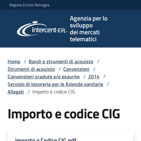
Vai al contenuto
Vai alla navigazione
Vai al footer
Regione Emilia-Romagna
Agenzia per lo
Agenzia
sviluppo
per lo
dei mercati
sviluppo
telematici
dei
mercati
telematici
Home
/
Bandi e strumenti di acquisto
/
Strumenti di acquisto
/
Convenzioni
/
Convenzioni scadute e/o esaurite
/
2014
/
Servizio di tesoreria per le Aziende sanitarie
/
L'Agenzia
Allegati
/
Importo e codice CIG
Importo e codice CIG
Bandi
e
strumenti
di
Importo e Codice CIG.pdf