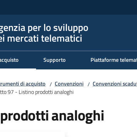
genzia per lo sviluppo
ei mercati telematici
acquisto
Supporto
Piattaforme telema
trumenti di acquisto
Convenzioni
Convenzioni scadut
/
/
tto 97 - Listino prodotti analoghi
 prodotti analoghi