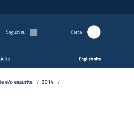
Seguici su
Cerca
tiche
English site
e e/o esaurite
2014
/
/