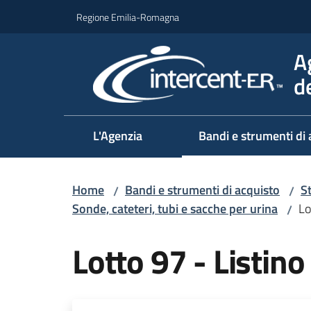
Vai al contenuto
Vai alla navigazione
Vai al footer
Regione Emilia-Romagna
A
d
L'Agenzia
Bandi e strumenti di 
Home
Bandi e strumenti di acquisto
S
/
/
Sonde, cateteri, tubi e sacche per urina
Lo
/
Lotto 97 - Listino