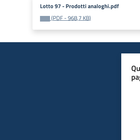
Lotto 97 - Prodotti analoghi.pdf
(
PDF
-
968,7 KB
)
Qu
pa
Valut