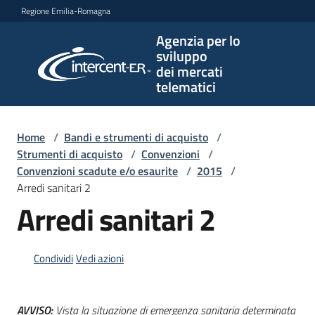
Vai al contenuto
Vai alla navigazione
Vai al footer
Regione Emilia-Romagna
Agenzia per lo
Agenzia
sviluppo
per lo
dei mercati
sviluppo
telematici
dei
mercati
telematici
Home
/
Bandi e strumenti di acquisto
/
Strumenti di acquisto
/
Convenzioni
/
Convenzioni scadute e/o esaurite
/
2015
/
Arredi sanitari 2
L'Agenzia
Arredi sanitari 2
Bandi
Condividi
Vedi azioni
e
strumenti
di
AVVISO:
Vista la situazione di emergenza sanitaria determinata