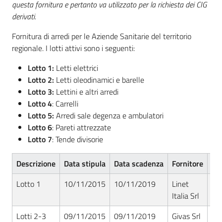
questa fornitura e pertanto va utilizzato per la richiesta dei CIG
Seguici
derivati.
su
Fornitura di arredi per le Aziende Sanitarie del territorio
regionale. I lotti attivi sono i seguenti:
Lotto 1:
Letti elettrici
Lotto 2:
Letti oleodinamici e barelle
Lotto 3:
Lettini e altri arredi
Lotto 4
: Carrelli
Lotto 5:
Arredi sale degenza e ambulatori
Lotto 6
: Pareti attrezzate
Lotto 7
: Tende divisorie
Descrizione
Data stipula
Data scadenza
Fornitore
Nu
Lotto 1
10/11/2015
10/11/2019
Linet
RS
Italia Srl
Lotti 2-3
09/11/2015
09/11/2019
Givas Srl
RS