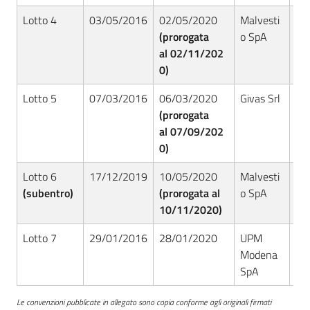
Lotto 4
03/05/2016
02/05/2020
Malvesti
RS
(prorogata
o SpA
al 02/11/202
0)
Lotto 5
07/03/2016
06/03/2020
Givas Srl
RS
(prorogata
al 07/09/202
0)
Lotto 6
17/12/2019
10/05/2020
Malvesti
RS
(subentro)
(prorogata al
o SpA
10/11/2020)
Lotto 7
29/01/2016
28/01/2020
UPM
RS
Modena
SpA
Le convenzioni pubblicate in allegato sono copia conforme agli originali firmati