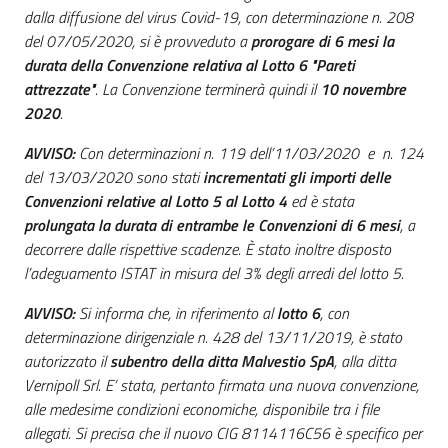
acquisto
dalla diffusione del virus Covid-19, con determinazione n. 208
del 07/05/2020, si è provveduto a
prorogare di 6 mesi la
durata della Convenzione relativa al Lotto 6 "Pareti
attrezzate"
. La Convenzione terminerà quindi il
10 novembre
Supporto
2020
.
AVVISO:
Con determinazioni n. 119 dell’11/03/2020 e n. 124
Piattaforme
del 13/03/2020 sono stati
incrementati gli importi delle
telematiche
Convenzioni relative al Lotto 5 al Lotto 4
ed è stata
prolungata la durata di entrambe le Convenzioni di 6 mesi
, a
decorrere dalle rispettive scadenze. È stato inoltre disposto
l’adeguamento ISTAT in misura del 3% degli arredi del lotto 5.
AVVISO:
Si informa che, in riferimento al
lotto 6
, con
determinazione dirigenziale n. 428 del 13/11/2019, è stato
English
autorizzato il
subentro della ditta Malvestio SpA
, alla ditta
site
Vernipoll Srl. E’ stata, pertanto firmata una nuova convenzione,
alle medesime condizioni economiche, disponibile tra i file
allegati. Si precisa che il nuovo CIG 8114116C56
è specifico per