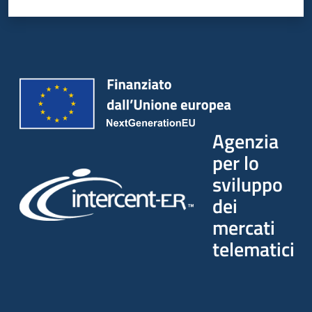
Seguici
su
Agenzia
per lo
sviluppo
dei
mercati
telematici