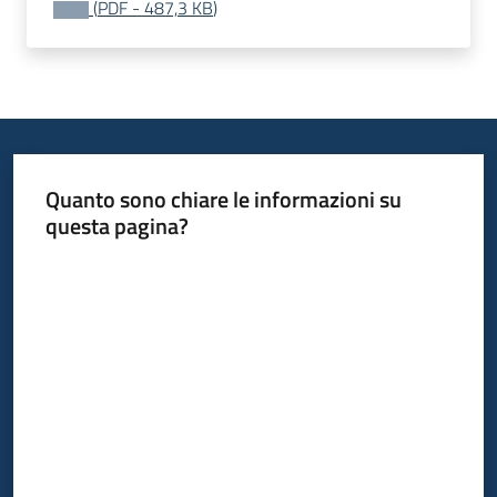
(
PDF
-
487,3 KB
)
acquisto
Supporto
Piattaforme
Quanto sono chiare le informazioni su
telematiche
questa pagina?
Valuta da 1 a 5 stelle
English
site