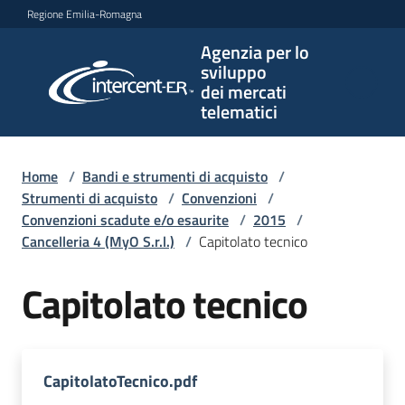
Vai al contenuto
Vai alla navigazione
Vai al footer
Regione Emilia-Romagna
Agenzia per lo
Agenzia
sviluppo
per lo
dei mercati
sviluppo
telematici
dei
mercati
telematici
Home
/
Bandi e strumenti di acquisto
/
Strumenti di acquisto
/
Convenzioni
/
Convenzioni scadute e/o esaurite
/
2015
/
Cancelleria 4 (MyO S.r.l.)
/
Capitolato tecnico
L'Agenzia
Capitolato tecnico
Bandi
e
strumenti
CapitolatoTecnico.pdf
di