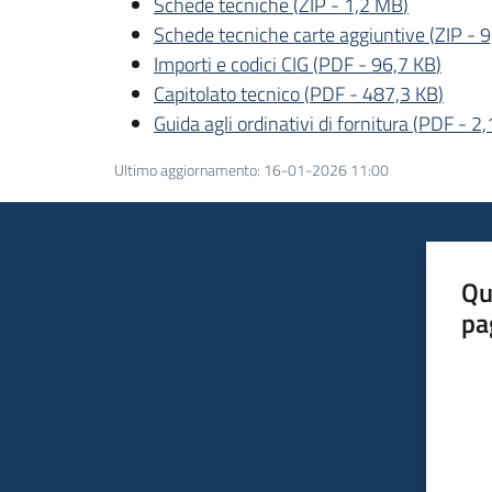
Schede tecniche
(
ZIP
-
1,2 MB
)
Schede tecniche carte aggiuntive
(
ZIP
-
9
Importi e codici CIG
(
PDF
-
96,7 KB
)
Capitolato tecnico
(
PDF
-
487,3 KB
)
Guida agli ordinativi di fornitura
(
PDF
-
2,
Ultimo aggiornamento
:
16-01-2026 11:00
Qu
pa
Valut