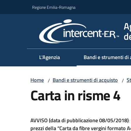
Vai al contenuto
Vai alla navigazione
Vai al footer
Regione Emilia-Romagna
A
d
L'Agenzia
Bandi e strumenti di 
Home
Bandi e strumenti di acquisto
S
/
/
Carta in risme 4
AVVISO (data di pubblicazione
08/05/2018)
:
prezzi della “Carta da fibre vergini formato 