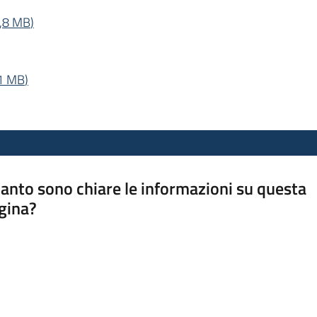
,8 MB
)
1 MB
)
anto sono chiare le informazioni su questa
gina?
a da 1 a 5 stelle