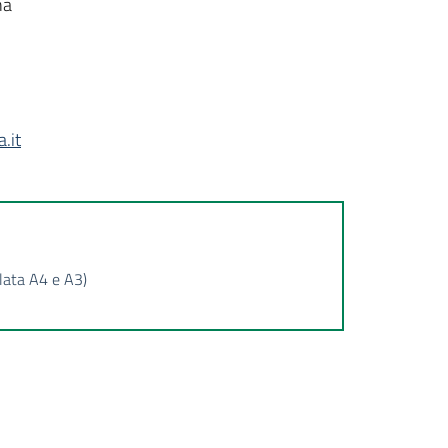
na
.it
iclata A4 e A3)