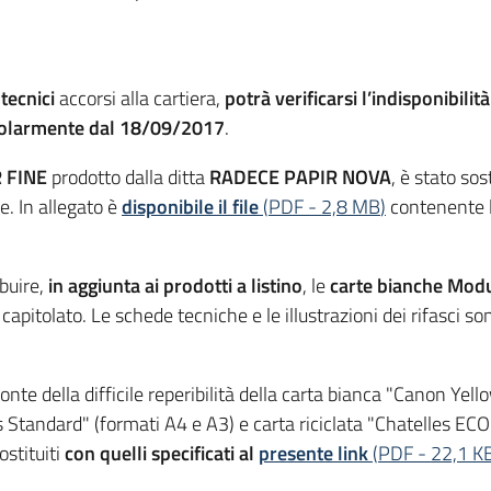
tecnici
accorsi alla cartiera,
potrà verificarsi l’indisponibilità
golarmente dal 18/09/2017
.
R FINE
prodotto dalla ditta
RADECE PAPIR NOVA
, è stato sos
e. In allegato è
disponibile il file
(
PDF
-
2,8 MB
)
contenente l
ibuire,
in aggiunta ai prodotti a listino
, le
carte bianche Modu
a capitolato. Le schede tecniche e le illustrazioni dei rifasci so
ronte della difficile reperibilità della carta bianca "Canon Yel
es Standard" (formati A4 e A3) e carta riciclata "Chatelles EC
ostituiti
con quelli specificati al
presente link
(
PDF
-
22,1 K