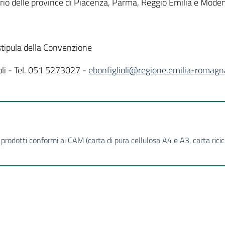
orio delle province di Piacenza, Parma, Reggio Emilia e Mode
stipula della Convenzione
oli - Tel. 051 5273027 -
ebonfiglioli@regione.emilia-romagna
i prodotti conformi ai CAM (carta di pura cellulosa A4 e A3, carta ric