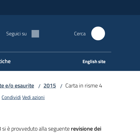
Seguici su
Cerca
tiche
English site
e e/o esaurite
2015
Carta in risme 4
/
/
Condividi
Vedi azioni
 si è provveduto alla seguente
revisione dei