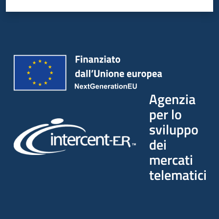
Seguici
su
Agenzia
per lo
sviluppo
dei
mercati
telematici