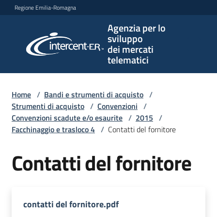
Vai al contenuto
Vai alla navigazione
Vai al footer
Regione Emilia-Romagna
Agenzia per lo
Agenzia
sviluppo
per lo
dei mercati
sviluppo
telematici
dei
mercati
telematici
Home
/
Bandi e strumenti di acquisto
/
Strumenti di acquisto
/
Convenzioni
/
Convenzioni scadute e/o esaurite
/
2015
/
Facchinaggio e trasloco 4
/
Contatti del fornitore
L'Agenzia
Contatti del fornitore
Bandi
e
strumenti
contatti del fornitore.pdf
di