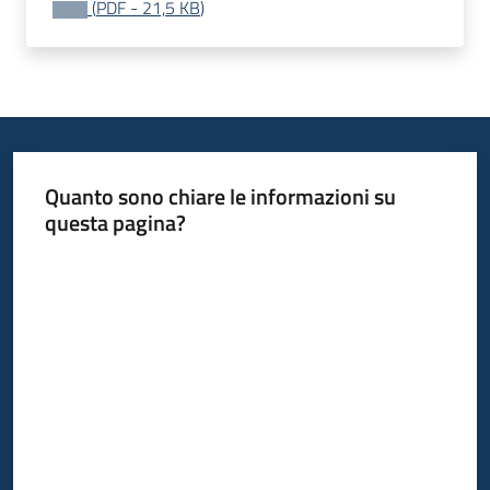
(
PDF
-
21,5 KB
)
acquisto
Supporto
Piattaforme
Quanto sono chiare le informazioni su
telematiche
questa pagina?
Valuta da 1 a 5 stelle
English
site