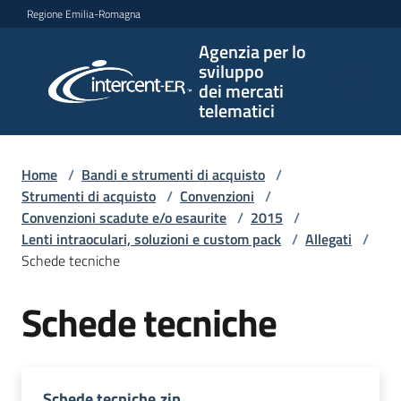
Vai al contenuto
Vai alla navigazione
Vai al footer
Regione Emilia-Romagna
Agenzia per lo
Agenzia
sviluppo
per lo
dei mercati
sviluppo
telematici
dei
mercati
telematici
Home
/
Bandi e strumenti di acquisto
/
Strumenti di acquisto
/
Convenzioni
/
Convenzioni scadute e/o esaurite
/
2015
/
Lenti intraoculari, soluzioni e custom pack
/
Allegati
/
L'Agenzia
Schede tecniche
Schede tecniche
Bandi
e
strumenti
di
Schede tecniche.zip