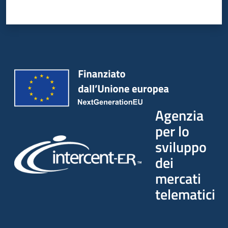
Seguici
su
Agenzia
per lo
sviluppo
dei
mercati
telematici