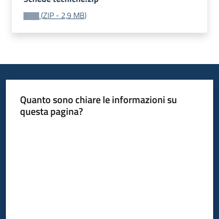
acquisto
(
ZIP
-
2,9 MB
)
Supporto
Piattaforme
telematiche
Quanto sono chiare le informazioni su
questa pagina?
Valuta da 1 a 5 stelle
English
site