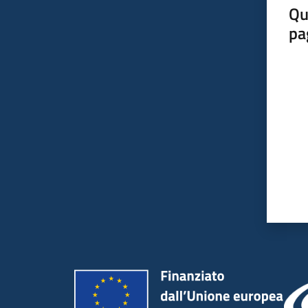
Qu
pa
Valut