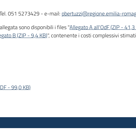
- Tel. 051 5273429 - e-mail:
pbertuzzi@regione.emilia-romag
legata sono disponibili i files "
Allegato A all'OdF
(
ZIP
-
41,3
egato B
(
ZIP
-
9,4 KB
)
", contenente i costi complessivi stimat
DF
-
99,0 KB
)