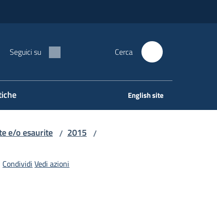
Seguici su
Cerca
tiche
English site
e e/o esaurite
2015
/
/
Condividi
Vedi azioni