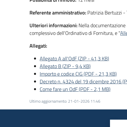
Referente amministrativo:
Patrizia Bertuzzi 
Ulteriori informazioni:
Nella documentazione al
complessivo dell'Ordinativo di Fornitura, e "
All
Allegati:
Allegato A all'OdF
(
ZIP
-
41,3 KB
)
Allegato B
(
ZIP
-
9,4 KB
)
Importo e codice CIG
(
PDF
-
21,3 KB
)
Decreto n. 4324 del 19 dicembre 2016
(
P
Come fare un OdF
(
PDF
-
2,1 MB
)
Ultimo aggiornamento
:
21-01-2026 11:46