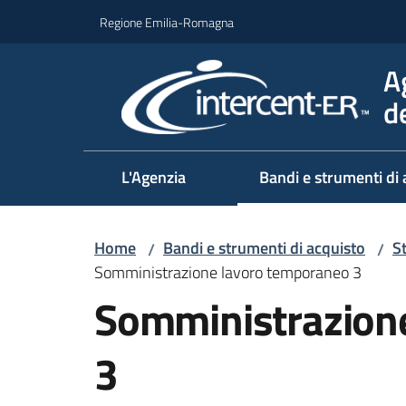
Vai al contenuto
Vai alla navigazione
Vai al footer
Regione Emilia-Romagna
A
d
L'Agenzia
Bandi e strumenti di 
Home
Bandi e strumenti di acquisto
S
/
/
Somministrazione lavoro temporaneo 3
Somministrazion
3