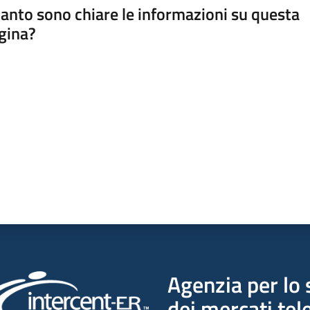
anto sono chiare le informazioni su questa
gina?
a da 1 a 5 stelle
Agenzia per lo 
dei mercati tel