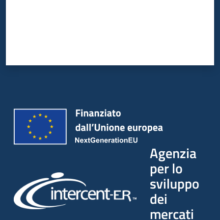
Agenzia
per lo
sviluppo
dei
mercati