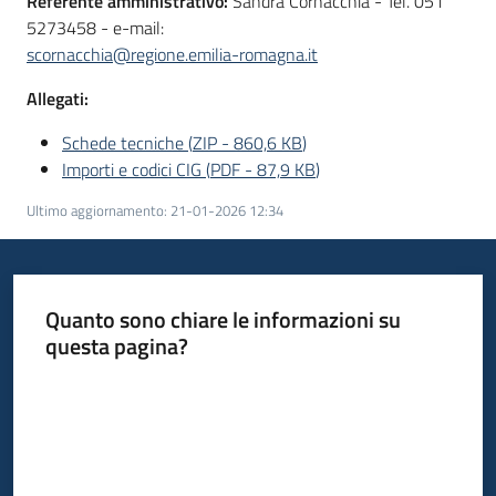
Referente amministrativo:
Sandra Cornacchia - Tel. 051
5273458 - e-mail:
scornacchia@regione.emilia-romagna.it
Allegati:
Schede tecniche
(
ZIP
-
860,6 KB
)
Importi e codici CIG
(
PDF
-
87,9 KB
)
Ultimo aggiornamento
:
21-01-2026 12:34
Quanto sono chiare le informazioni su
questa pagina?
Valuta da 1 a 5 stelle