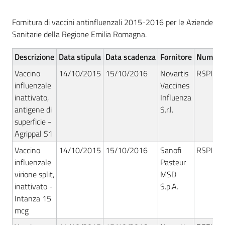
acquisto
Fornitura di vaccini antinfluenzali 2015-2016 per le Aziende
Sanitarie della Regione Emilia Romagna.
Supporto
Descrizione
Data stipula
Data scadenza
Fornitore
Numero 
Vaccino
14/10/2015
15/10/2016
Novartis
RSPIC/
influenzale
Vaccines
Piattaforme
inattivato,
Influenza
telematiche
antigene di
S.r.l.
superficie -
Agrippal S1
Vaccino
14/10/2015
15/10/2016
Sanofi
RSPIC/
influenzale
Pasteur
virione split,
MSD
English
inattivato -
S.p.A.
site
Intanza 15
mcg