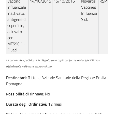
Vaccino
14/10/2015
15/10/2016
Novartis
RSPIC/
Seguici
influenzale
Vaccines
su
inattivato,
Influenza
antigene di
S.r.l.
superficie,
adiuvato
con
MF59C.1 -
Fluad
Le convenzioni pubblicate in allegato sono copia conforme agli originali firmati
digitalmente nelle date sopra indicate
Destinatari:
Tutte le Aziende Sanitarie della Regione Emilia-
Romagna
Possibilità di rinnovo:
No
Durata degli Ordinativi:
12 mesi