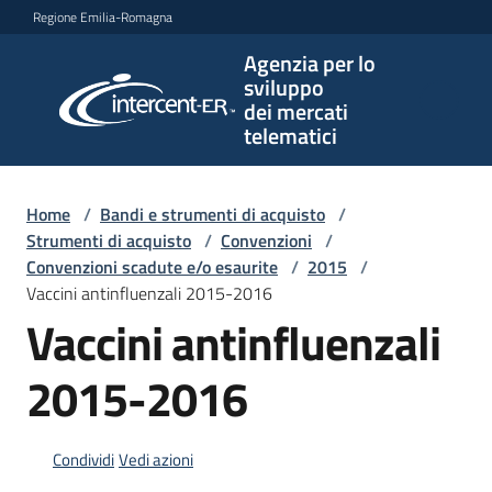
Vai al contenuto
Vai alla navigazione
Vai al footer
Regione Emilia-Romagna
Agenzia per lo
Agenzia
sviluppo
per lo
dei mercati
sviluppo
telematici
dei
mercati
telematici
Home
/
Bandi e strumenti di acquisto
/
Strumenti di acquisto
/
Convenzioni
/
Convenzioni scadute e/o esaurite
/
2015
/
Vaccini antinfluenzali 2015-2016
L'Agenzia
Vaccini antinfluenzali
2015-2016
Bandi
e
strumenti
Condividi
Vedi azioni
di