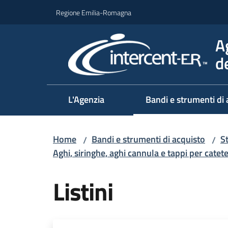
Vai al contenuto
Vai alla navigazione
Vai al footer
Regione Emilia-Romagna
A
d
L'Agenzia
Bandi e strumenti di 
Home
Bandi e strumenti di acquisto
S
/
/
Aghi, siringhe, aghi cannula e tappi per catet
Listini