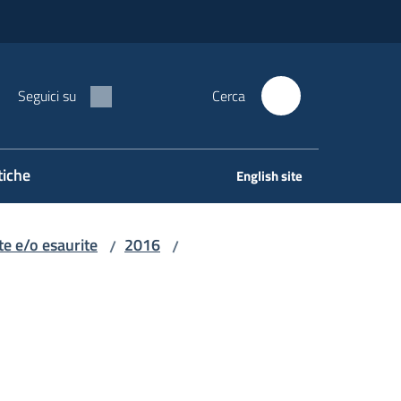
Seguici su
Cerca
tiche
English site
e e/o esaurite
2016
/
/