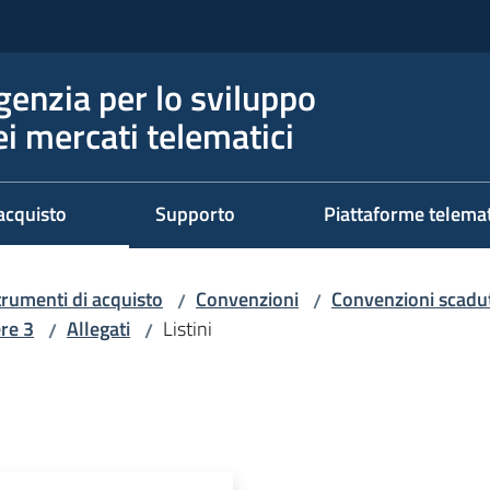
genzia per lo sviluppo
ei mercati telematici
acquisto
Supporto
Piattaforme telema
trumenti di acquisto
Convenzioni
Convenzioni scadut
/
/
ere 3
Allegati
Listini
/
/