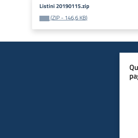
Listini 20190115.zip
(
ZIP
-
146,6 KB
)
Qu
pa
Valut