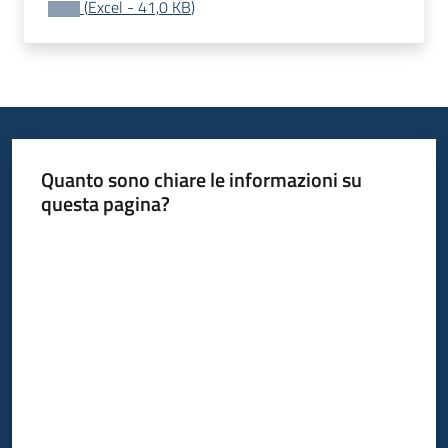
(
Excel
-
41,0 KB
)
acquisto
Supporto
Piattaforme
Quanto sono chiare le informazioni su
telematiche
questa pagina?
Valuta da 1 a 5 stelle
English
site