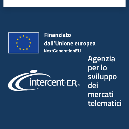
Seguici
su
Agenzia
per lo
sviluppo
dei
mercati
telematici