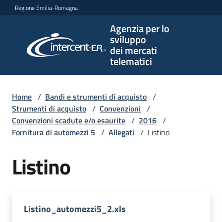
Vai al contenuto
Vai alla navigazione
Vai al footer
Regione Emilia-Romagna
Agenzia per lo
Agenzia
sviluppo
per lo
dei mercati
sviluppo
telematici
dei
mercati
telematici
Home
/
Bandi e strumenti di acquisto
/
Strumenti di acquisto
/
Convenzioni
/
Convenzioni scadute e/o esaurite
/
2016
/
Fornitura di automezzi 5
/
Allegati
/
Listino
L'Agenzia
Listino
Bandi
e
strumenti
Listino_automezzi5_2.xls
di