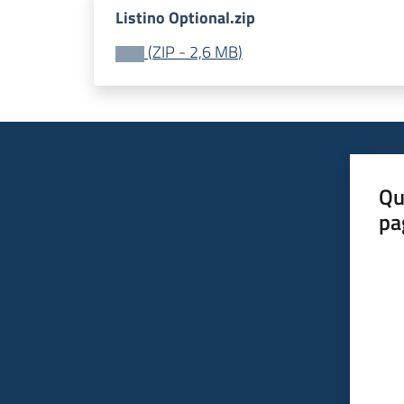
Listino Optional.zip
(
ZIP
-
2,6 MB
)
Qu
pa
Valut