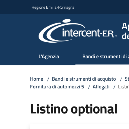
Vai al contenuto
Vai alla navigazione
Vai al footer
Regione Emilia-Romagna
A
d
L'Agenzia
Bandi e strumenti di 
Home
Bandi e strumenti di acquisto
S
/
/
Fornitura di automezzi 5
Allegati
Listi
/
/
Listino optional