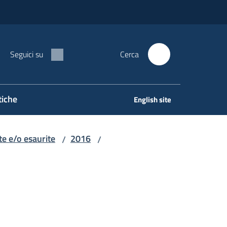
Seguici su
Cerca
tiche
English site
e e/o esaurite
2016
/
/