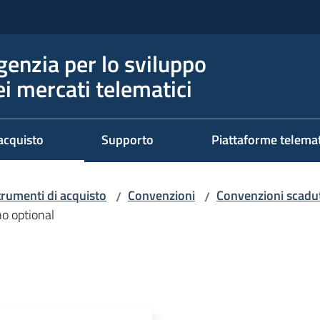
genzia per lo sviluppo
ei mercati telematici
acquisto
Supporto
Piattaforme telema
trumenti di acquisto
Convenzioni
Convenzioni scadut
/
/
no optional