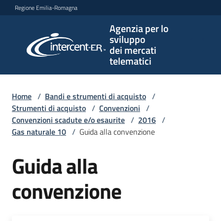
Vai al contenuto
Vai alla navigazione
Vai al footer
Regione Emilia-Romagna
Agenzia per lo
Agenzia
sviluppo
per lo
dei mercati
sviluppo
telematici
dei
mercati
telematici
Home
/
Bandi e strumenti di acquisto
/
Strumenti di acquisto
/
Convenzioni
/
Convenzioni scadute e/o esaurite
/
2016
/
Gas naturale 10
/
Guida alla convenzione
L'Agenzia
Guida alla
Bandi
convenzione
e
strumenti
di