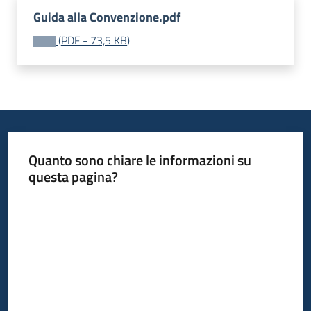
acquisto
Guida alla Convenzione.pdf
(
PDF
-
73,5 KB
)
Supporto
Piattaforme
telematiche
Quanto sono chiare le informazioni su
questa pagina?
Valuta da 1 a 5 stelle
English
site