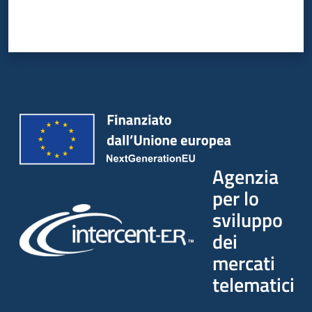
Seguici
su
Agenzia
per lo
sviluppo
dei
mercati
telematici