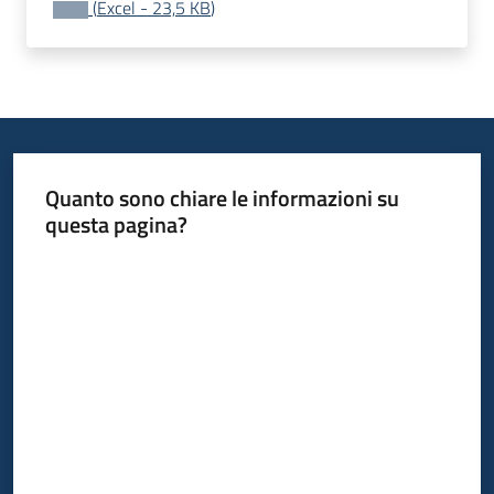
(
Excel
-
23,5 KB
)
acquisto
Supporto
Piattaforme
Quanto sono chiare le informazioni su
telematiche
questa pagina?
Valuta da 1 a 5 stelle
English
site