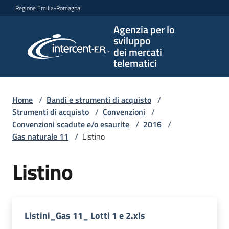
Vai al contenuto
Vai alla navigazione
Vai al footer
Regione Emilia-Romagna
Agenzia per lo
Agenzia
sviluppo
per lo
dei mercati
sviluppo
telematici
dei
mercati
telematici
Home
/
Bandi e strumenti di acquisto
/
Strumenti di acquisto
/
Convenzioni
/
Convenzioni scadute e/o esaurite
/
2016
/
Gas naturale 11
/
Listino
L'Agenzia
Listino
Bandi
e
strumenti
Listini_Gas 11_ Lotti 1 e 2.xls
di