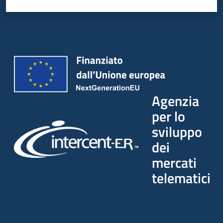
Seguici
su
Agenzia
per lo
sviluppo
dei
mercati
telematici