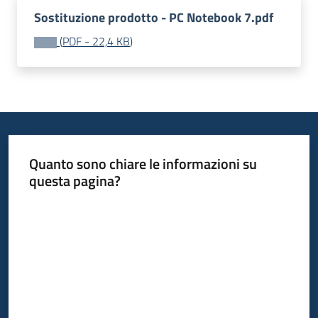
acquisto
Sostituzione prodotto - PC Notebook 7.pdf
(
PDF
-
22,4 KB
)
Supporto
Piattaforme
telematiche
Quanto sono chiare le informazioni su
questa pagina?
Valuta da 1 a 5 stelle
English
site