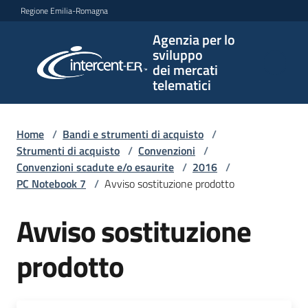
Vai al contenuto
Vai alla navigazione
Vai al footer
Regione Emilia-Romagna
Agenzia per lo
Agenzia
sviluppo
per lo
dei mercati
sviluppo
telematici
dei
mercati
telematici
Home
/
Bandi e strumenti di acquisto
/
Strumenti di acquisto
/
Convenzioni
/
Convenzioni scadute e/o esaurite
/
2016
/
PC Notebook 7
/
Avviso sostituzione prodotto
L'Agenzia
Avviso sostituzione
Bandi
prodotto
e
strumenti
di