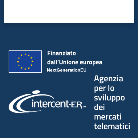
Seguici
su
Agenzia
per lo
sviluppo
dei
mercati
telematici