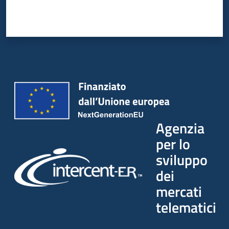
Seguici
su
Agenzia
per lo
sviluppo
dei
mercati
telematici