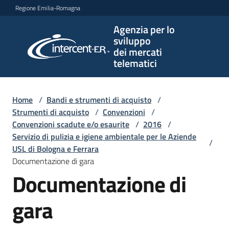
Vai al contenuto
Vai alla navigazione
Vai al footer
Regione Emilia-Romagna
Agenzia per lo
Agenzia
sviluppo
per lo
dei mercati
sviluppo
telematici
dei
mercati
telematici
Home
/
Bandi e strumenti di acquisto
/
Strumenti di acquisto
/
Convenzioni
/
Convenzioni scadute e/o esaurite
/
2016
/
Servizio di pulizia e igiene ambientale per le Aziende
/
L'Agenzia
USL di Bologna e Ferrara
Documentazione di gara
Documentazione di
Bandi
e
gara
strumenti
di