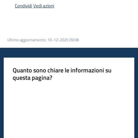
acquisto
Condividi
Vedi azioni
Supporto
Ultimo aggiornamento
:
10-12-2025 09:08
Piattaforme
telematiche
Quanto sono chiare le informazioni su
questa pagina?
Valuta da 1 a 5 stelle
English
site