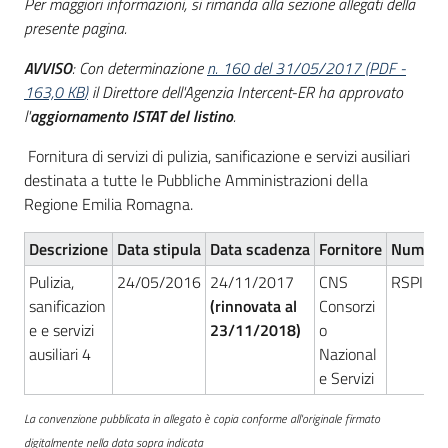
Per maggiori informazioni, si rimanda alla sezione allegati della
Seguici
presente pagina.
su
AVVISO
: Con determinazione
n. 160 del 31/05/2017
(
PDF
-
163,0 KB
)
il Direttore dell'Agenzia Intercent-ER ha approvato
l'
aggiornamento ISTAT del listino
.
Fornitura di servizi di pulizia, sanificazione e servizi ausiliari
destinata a tutte le Pubbliche Amministrazioni della
Regione Emilia Romagna.
Descrizione
Data stipula
Data scadenza
Fornitore
Numero 
Pulizia,
24/05/2016
24/11/2017
CNS
RSPIC/
sanificazion
(rinnovata al
Consorzi
e e servizi
23/11/2018)
o
ausiliari 4
Nazional
e Servizi
La convenzione pubblicata in allegato è copia conforme all'originale firmato
digitalmente nella data sopra indicata