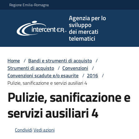
Vai al contenuto
Vai alla navigazione
Vai al footer
Regione Emilia-Romagna
Agenzia per lo
Agenzia
sviluppo
per lo
dei mercati
sviluppo
telematici
dei
mercati
telematici
Home
/
Bandi e strumenti di acquisto
/
Strumenti di acquisto
/
Convenzioni
/
Convenzioni scadute e/o esaurite
/
2016
/
Pulizie, sanificazione e servizi ausiliari 4
L'Agenzia
Pulizie, sanificazione e
servizi ausiliari 4
Bandi
e
strumenti
Condividi
Vedi azioni
di