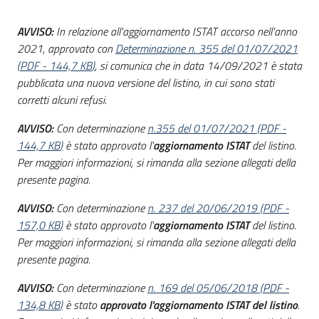
acquisto
AVVISO:
In relazione all'aggiornamento ISTAT accorso nell'anno
2021, approvato con
Determinazione n. 355 del 01/07/2021
(
PDF
-
144,7 KB
)
, si comunica che in data 14/09/2021 è stata
Supporto
pubblicata una nuova versione del listino, in cui sono stati
corretti alcuni refusi.
Piattaforme
AVVISO:
Con determinazione
n.355 del 01/07/2021
(
PDF
-
telematiche
144,7 KB
)
è stato approvato l'
aggiornamento ISTAT
del listino.
Per maggiori informazioni, si rimanda alla sezione allegati della
presente pagina.
AVVISO:
Con determinazione
n. 237 del 20/06/2019
(
PDF
-
157,0 KB
)
è stato approvato l'
aggiornamento ISTAT
del listino.
Per maggiori informazioni, si rimanda alla sezione allegati della
English
presente pagina.
site
AVVISO:
Con determinazione
n. 169 del 05/06/2018
(
PDF
-
134,8 KB
)
è stato
approvato
l'aggiornamento ISTAT del listino
.