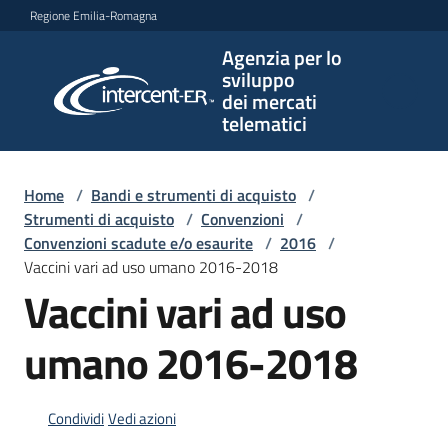
Vai al contenuto
Vai alla navigazione
Vai al footer
Regione Emilia-Romagna
Agenzia per lo
Agenzia
sviluppo
per lo
dei mercati
sviluppo
telematici
dei
mercati
telematici
Home
/
Bandi e strumenti di acquisto
/
Strumenti di acquisto
/
Convenzioni
/
Convenzioni scadute e/o esaurite
/
2016
/
Vaccini vari ad uso umano 2016-2018
L'Agenzia
Vaccini vari ad uso
umano 2016-2018
Bandi
e
strumenti
Condividi
Vedi azioni
di