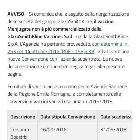
acquisto
AVVISO
- Si comunica che, a seguito della riorganizzazione
delle società del gruppo GlaxoSmithKline, il
vaccino
Menjugate
non è più commercializzato dalla
Supporto
GlaxoSmithKline Vaccines S.r.l
ma dalla GlaxoSmithKline
S.p.A. L'Agenzia ha pertanto provveduto, con
determina n.
263 del 14 ottobre 2016
(
PDF
-
158,6 KB
)
, ad attivare una
Piattaforme
nuova Convenzione con l'azienda subentrata. La nuova
telematiche
documentazione è disponibile negli allegati alla presente
pagina.
Fornitura di vaccini ad uso umano per le Aziende Sanitarie
della Regione Emilia Romagna, a completamento delle
convenzioni Vaccini vari ad uso umano 2015/2018.
English
Descrizione
Data stipula Convenzione
Data scadenza Co
site
Cervarix e
16/09/2016
31/05/2018
Boostrix