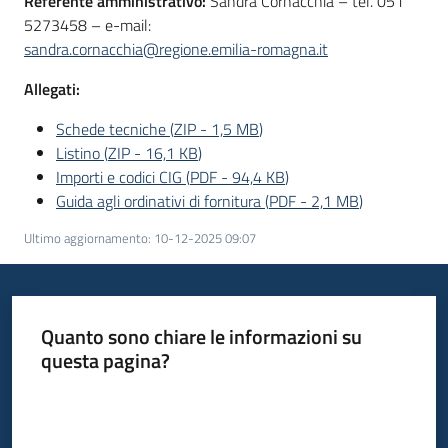
Referente amministrativo:
Sandra Cornacchia – tel. 051
5273458 – e-mail:
sandra.cornacchia@regione.emilia-romagna.it
Allegati:
Schede tecniche
(
ZIP
-
1,5 MB
)
Listino
(
ZIP
-
16,1 KB
)
Importi e codici CIG
(
PDF
-
94,4 KB
)
Guida agli ordinativi di fornitura
(
PDF
-
2,1 MB
)
Ultimo aggiornamento
:
10-12-2025 09:07
Quanto sono chiare le informazioni su
questa pagina?
Valuta da 1 a 5 stelle