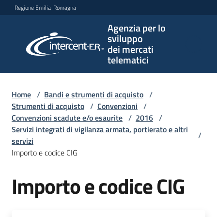
Vai al contenuto
Vai alla navigazione
Vai al footer
Regione Emilia-Romagna
Agenzia per lo
Agenzia
sviluppo
per lo
dei mercati
sviluppo
telematici
dei
mercati
telematici
Home
/
Bandi e strumenti di acquisto
/
Strumenti di acquisto
/
Convenzioni
/
Convenzioni scadute e/o esaurite
/
2016
/
Servizi integrati di vigilanza armata, portierato e altri
/
L'Agenzia
servizi
Importo e codice CIG
Importo e codice CIG
Bandi
e
strumenti
di