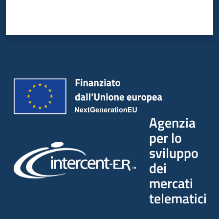
Seguici
su
Agenzia
per lo
sviluppo
dei
mercati
telematici