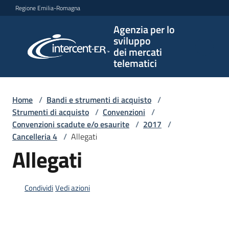
Vai al contenuto
Vai alla navigazione
Vai al footer
Regione Emilia-Romagna
Agenzia per lo
Agenzia
sviluppo
per lo
dei mercati
sviluppo
telematici
dei
mercati
telematici
Home
/
Bandi e strumenti di acquisto
/
Strumenti di acquisto
/
Convenzioni
/
Convenzioni scadute e/o esaurite
/
2017
/
Cancelleria 4
/
Allegati
L'Agenzia
Allegati
Bandi
Condividi
Vedi azioni
e
strumenti
di