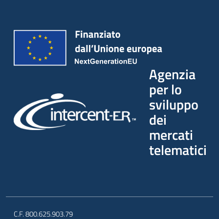
Seguici
su
Agenzia
per lo
sviluppo
dei
mercati
telematici
C.F. 800.625.903.79