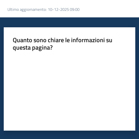
acquisto
Ultimo aggiornamento
:
10-12-2025 09:00
Supporto
Quanto sono chiare le informazioni su
questa pagina?
Piattaforme
Valuta da 1 a 5 stelle
telematiche
English
site