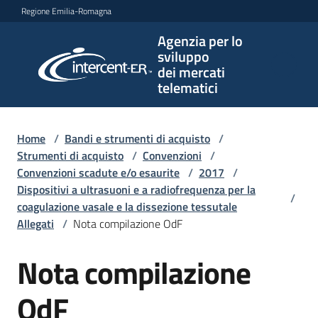
Vai al contenuto
Vai alla navigazione
Vai al footer
Regione Emilia-Romagna
Agenzia per lo
Agenzia
sviluppo
per lo
dei mercati
sviluppo
telematici
dei
mercati
telematici
Home
/
Bandi e strumenti di acquisto
/
Strumenti di acquisto
/
Convenzioni
/
Convenzioni scadute e/o esaurite
/
2017
/
Dispositivi a ultrasuoni e a radiofrequenza per la
/
L'Agenzia
coagulazione vasale e la dissezione tessutale
Allegati
/
Nota compilazione OdF
Nota compilazione
Bandi
e
strumenti
OdF
di