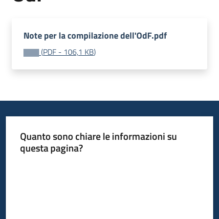
acquisto
Note per la compilazione dell'OdF.pdf
Supporto
(
PDF
-
106,1 KB
)
Piattaforme
telematiche
Quanto sono chiare le informazioni su
questa pagina?
Valuta da 1 a 5 stelle
English
site