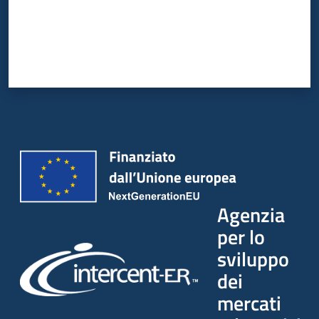
Seguici
su
Agenzia
per lo
sviluppo
dei
mercati