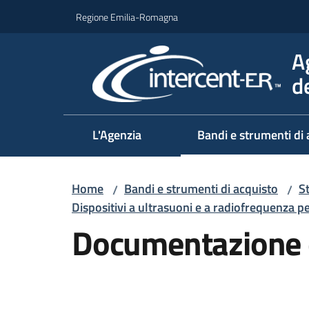
Vai al contenuto
Vai alla navigazione
Vai al footer
Regione Emilia-Romagna
A
d
L'Agenzia
Bandi e strumenti di 
Home
Bandi e strumenti di acquisto
S
/
/
Dispositivi a ultrasuoni e a radiofrequenza p
Documentazione 