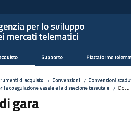
genzia per lo sviluppo
ei mercati telematici
acquisto
Supporto
Piattaforme telema
trumenti di acquisto
Convenzioni
Convenzioni scadut
/
/
er la coagulazione vasale e la dissezione tessutale
Docum
/
di gara