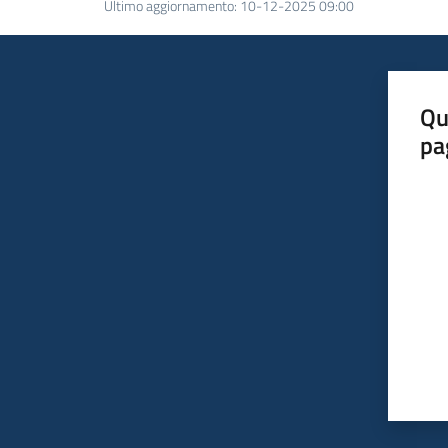
Ultimo aggiornamento
:
10-12-2025 09:00
Qu
pa
Valut