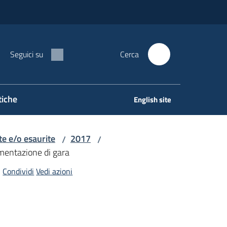
Seguici su
Cerca
tiche
English site
e e/o esaurite
2017
/
/
entazione di gara
Condividi
Vedi azioni