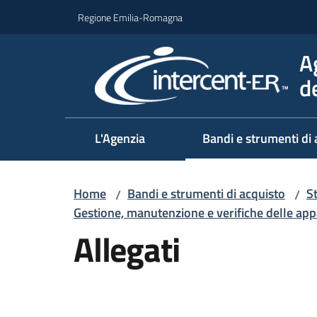
Vai al contenuto
Vai alla navigazione
Vai al footer
Regione Emilia-Romagna
A
d
L'Agenzia
Bandi e strumenti di 
Home
Bandi e strumenti di acquisto
S
/
/
Gestione, manutenzione e verifiche delle app
Allegati