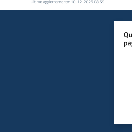
Ultimo aggiornamento
:
10-12-2025 08:59
Qu
pa
Valut