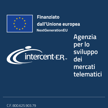
Seguici
su
Agenzia
per lo
sviluppo
dei
mercati
telematici
C.F. 800.625.903.79