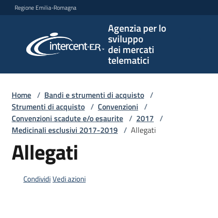
Vai al contenuto
Vai alla navigazione
Vai al footer
Regione Emilia-Romagna
Agenzia per lo
Agenzia
sviluppo
per lo
dei mercati
sviluppo
telematici
dei
mercati
telematici
Home
/
Bandi e strumenti di acquisto
/
Strumenti di acquisto
/
Convenzioni
/
Convenzioni scadute e/o esaurite
/
2017
/
Medicinali esclusivi 2017-2019
/
Allegati
L'Agenzia
Allegati
Bandi
Condividi
Vedi azioni
e
strumenti
di