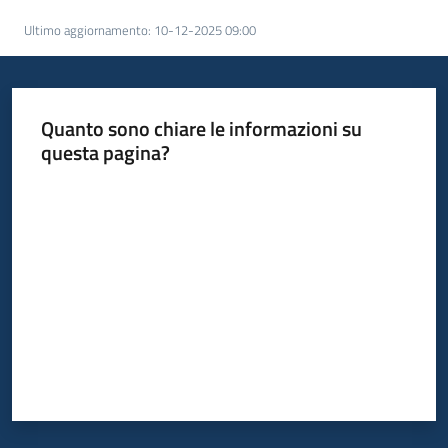
acquisto
Ultimo aggiornamento
:
10-12-2025 09:00
Supporto
Quanto sono chiare le informazioni su
questa pagina?
Piattaforme
Valuta da 1 a 5 stelle
telematiche
English
site